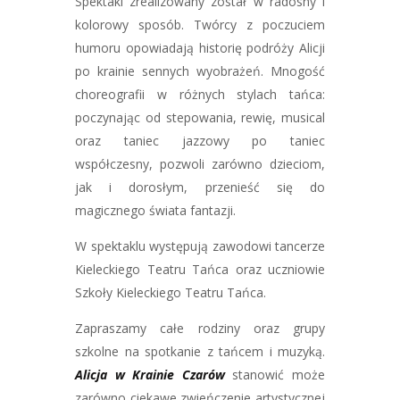
Spektakl zrealizowany został w radosny i
kolorowy sposób. Twórcy z poczuciem
humoru opowiadają historię podróży Alicji
po krainie sennych wyobrażeń. Mnogość
choreografii w różnych stylach tańca:
poczynając od stepowania, rewię, musical
oraz taniec jazzowy po taniec
współczesny, pozwoli zarówno dzieciom,
jak i dorosłym, przenieść się do
magicznego świata fantazji.
W spektaklu występują zawodowi tancerze
Kieleckiego Teatru Tańca oraz uczniowie
Szkoły Kieleckiego Teatru Tańca.
Zapraszamy całe rodziny oraz grupy
szkolne na spotkanie z tańcem i muzyką.
Alicja w Krainie Czarów
stanowić może
zarówno ciekawe zwieńczenie artystycznej