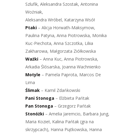
Szlufik, Aleksandra Szostak, Antonina
Woźniak,
Aleksandra Wróbel, Katarzyna Wsół
Ptaki
– Alicja Horwath-Maksymow,
Paulina Patyna, Anna Piotrowska, Monika
Kuc-Piechota, Anna Szczotka, Liliia
Zakharowa, Małgorzata Ziółkowska
Ważki
– Anna Kuc, Anna Piotrowska,
Arkadia Ślósarska, Joanna Wachnienko
Motyle
– Pamela Paprota, Marcos De
Lima
Ślimak
– Kamil Zdańkowski
Pani
Stonoga
– Elżbieta Pańtak
Pan Stonoga
– Grzegorz Pańtak
Stonóżki
– Amelia Jaremcio, Barbara Jung,
Maria Kozieł, Kalina Pańtak (gra na
skrzypcach), Hanna Piątkowska, Hanna