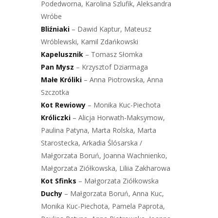
Podedworna, Karolina Szlufik, Aleksandra
Wróbe
Bliźniaki
– Dawid Kaptur, Mateusz
Wróblewski, Kamil Zdańkowski
Kapelusznik
– Tomasz Słomka
Pan Mysz
– Krzysztof Dziarmaga
Małe Króliki
– Anna Piotrowska, Anna
Szczotka
Kot Rewiowy
– Monika Kuc-Piechota
Króliczki
– Alicja Horwath-Maksymow,
Paulina Patyna, Marta Rolska, Marta
Starostecka, Arkadia Ślósarska /
Małgorzata Boruń, Joanna Wachnienko,
Małgorzata Ziółkowska, Liliia Zakharowa
Kot Sfinks
– Małgorzata Ziółkowska
Duchy
– Małgorzata Boruń, Anna Kuc,
Monika Kuc-Piechota, Pamela Paprota,