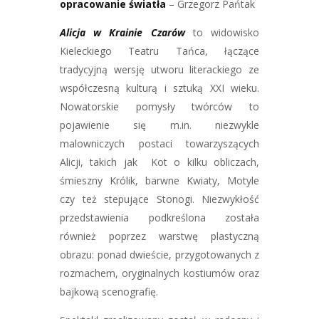
opracowanie światła
– Grzegorz Pańtak
Alicja w Krainie Czarów
to widowisko
Kieleckiego Teatru Tańca, łączące
tradycyjną wersję utworu literackiego ze
współczesną kulturą i sztuką XXI wieku.
Nowatorskie pomysły twórców to
pojawienie się m.in. niezwykle
malowniczych postaci towarzyszących
Alicji, takich jak Kot o kilku obliczach,
śmieszny Królik, barwne Kwiaty, Motyle
czy też stepujące Stonogi. Niezwykłość
przedstawienia podkreślona została
również poprzez warstwę plastyczną
obrazu: ponad dwieście, przygotowanych z
rozmachem, oryginalnych kostiumów oraz
bajkową scenografię.