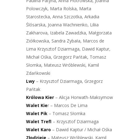
Paulina Patyna, Anna Piotrowska, Joanna
Polowczyk, Marta Rolska, Marta
Starostecka, Anna Szczotka, Arkadia
Ślósarska, Joanna Wachnienko, Liliia
Zakharova, Izabela Zawadzka, Małgorzata
Ziółkowska, Sandra Zybała, Marcos de
Lima Krzysztof Dziarmaga, Dawid Kaptur,
Michał Ośka, Grzegorz Pańtak, Tomasz
Słomka, Mateusz Wróblewski, Kamil
Zdańkowski
Lwy
– Krzysztof Dziarmaga, Grzegorz
Pańtak
Królowa Kier
– Alicja Horwath-Maksymow
Walet Kie
r – Marcos De Lima
Walet Pik
– Tomasz Słomka
Walet Trefl
– Krzysztof Dziarmaga
Walet Karo
– Dawid Kaptur / Michał Ośka
Złodzieje
– Mateusz Wróblewski, Kamil