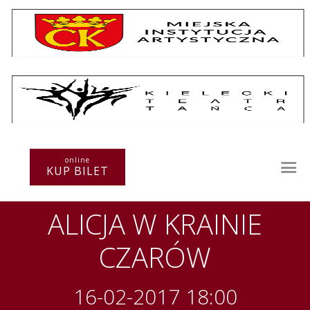
Repertuar
Teatr / Zespół
Szkoła
Przestrzenie Sztuki
online
KUP BILET
Warsztaty
Festiwal
ALICJA W KRAINIE
Kurs instruktorski
Sprawozdania
CZARÓW
Kontakt
16-02-2017 18:00