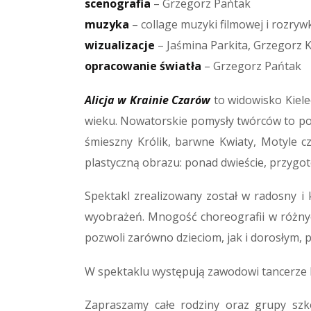
scenografia
– Grzegorz Pańtak
muzyka
– collage muzyki filmowej i rozry
wizualizacje
– Jaśmina Parkita, Grzegorz 
opracowanie światła
– Grzegorz Pańtak
Alicja w Krainie Czarów
to widowisko Kiele
wieku. Nowatorskie pomysły twórców to pojaw
śmieszny Królik, barwne Kwiaty, Motyle c
plastyczną obrazu: ponad dwieście, przyg
Spektakl zrealizowany został w radosny i
wyobrażeń. Mnogość choreografii w różnych
pozwoli zarówno dzieciom, jak i dorosłym, p
W spektaklu występują zawodowi tancerze K
Zapraszamy całe rodziny oraz grupy sz