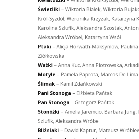
Świetliki
– Wiktoria Białek, Wiktoria Bujak
Król-Syzdół, Weronika Krzyżak, Katarzyna
Karolina Szlufik, Aleksandra Szostak, Anto
Aleksandra Wróbel, Katarzyna Wsół
Ptaki
– Alicja Horwath-Maksymow, Paulina 
Ziółkowska
Ważki
– Anna Kuc, Anna Piotrowska, Arkad
Motyle
– Pamela Paprota, Marcos De Lima
Ślimak
– Kamil Zdańkowski
Pani
Stonoga
– Elżbieta Pańtak
Pan Stonoga
– Grzegorz Pańtak
Stonóżki
– Amelia Jaremcio, Barbara Jung,
Szlufik, Aleksandra Wróbe
Bliźniaki
– Dawid Kaptur, Mateusz Wróblew