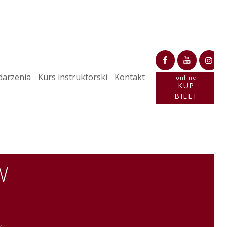
arzenia
Kurs instruktorski
Kontakt
online
KUP
BILET
W