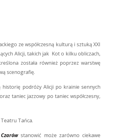
ackiego ze współczesną kulturą i sztuką XXI
ch Alicji, takich jak Kot o kilku obliczach,
dkreślona została również poprzez warstwę
wą scenografię.
istorię podróży Alicji po krainie sennych
oraz taniec jazzowy po taniec współczesny,
 Teatru Tańca.
 Czarów
stanowić może zarówno ciekawe