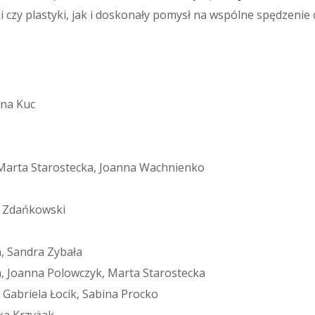
ki czy plastyki, jak i doskonały pomysł na wspólne spędzenie 
nna Kuc
Marta Starostecka, Joanna Wachnienko
l Zdańkowski
, Sandra Zybała
a, Joanna Polowczyk, Marta Starostecka
Gabriela Łocik, Sabina Procko
ka Krzyżak