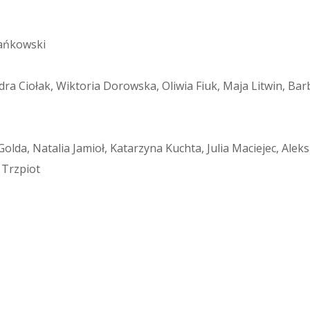
ańkowski
dra Ciołak, Wiktoria Dorowska, Oliwia Fiuk, Maja Litwin, B
Golda, Natalia Jamioł, Katarzyna Kuchta, Julia Maciejec, Ale
 Trzpiot