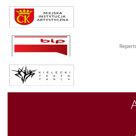
Repertuar
Teatr / Zespół
Szkoła
Repert
Przestrzenie Sztuki
Warsztaty
Festiwal
Kurs instruktorski
Sprawozdania
Kontakt