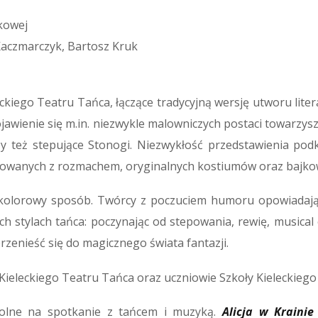
wkowej
Kaczmarczyk, Bartosz Kruk
ckiego Teatru Tańca, łączące tradycyjną wersję utworu liter
ienie się m.in. niezwykle malowniczych postaci towarzyszący
zy też stepujące Stonogi. Niezwykłość przedstawienia po
otowanych z rozmachem, oryginalnych kostiumów oraz bajko
 kolorowy sposób. Twórcy z poczuciem humoru opowiadają h
 stylach tańca: poczynając od stepowania, rewię, musical 
rzenieść się do magicznego świata fantazji.
ieleckiego Teatru Tańca oraz uczniowie Szkoły Kieleckiego
kolne na spotkanie z tańcem i muzyką.
Alicja w Krainie