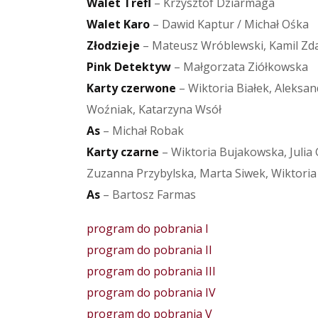
Walet Trefl
– Krzysztof Dziarmaga
Walet Karo
– Dawid Kaptur / Michał Ośka
Złodzieje
– Mateusz Wróblewski, Kamil Zd
Pink Detektyw
– Małgorzata Ziółkowska
Karty czerwone
– Wiktoria Białek, Aleksan
Woźniak, Katarzyna Wsół
As
– Michał Robak
Karty czarne
– Wiktoria Bujakowska, Julia 
Zuzanna Przybylska, Marta Siwek, Wiktoria
As
– Bartosz Farmas
program do pobrania I
program do pobrania II
program do pobrania III
program do pobrania IV
program do pobrania V