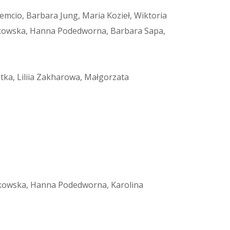
remcio, Barbara Jung, Maria Kozieł, Wiktoria
ątkowska, Hanna Podedworna, Barbara Sapa,
ka, Liliia Zakharowa, Małgorzata
ątkowska, Hanna Podedworna, Karolina