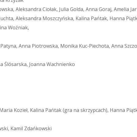
owska, Aleksandra Ciołak, Julia Golda, Anna Goraj, Amelia Ja
 Kuchta, Aleksandra Moszczyńska, Kalina Pańtak, Hanna Pi
nina Woźniak,
Patyna, Anna Piotrowska, Monika Kuc-Piechota, Anna Szczot
ia Ślósarska, Joanna Wachnienko
 Maria Kozieł, Kalina Pańtak (gra na skrzypcach), Hanna Pi
ski, Kamil Zdańkowski