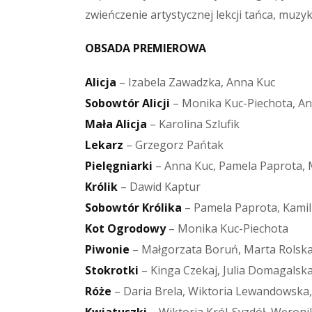
zwieńczenie artystycznej lekcji tańca, muzy
OBSADA PREMIEROWA
Alicja
– Izabela Zawadzka, Anna Kuc
Sobowtór Alicji
– Monika Kuc-Piechota, A
Mała Alicja
– Karolina Szlufik
Lekarz
– Grzegorz Pańtak
Pielęgniarki
– Anna Kuc, Pamela Paprota, 
Królik
– Dawid Kaptur
Sobowtór Królika
– Pamela Paprota, Kami
Kot Ogrodowy
– Monika Kuc-Piechota
Piwonie
– Małgorzata Boruń, Marta Rolska
Stokrotki
– Kinga Czekaj, Julia Domagalsk
Róże
– Daria Brela, Wiktoria Lewandowska, 
Kwiatuszki
– Wiktoria Król-Syzdół, Weroni