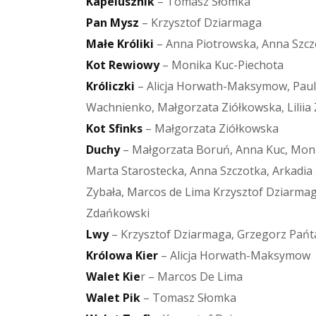
Kapelusznik
– Tomasz Słomka
Pan Mysz
– Krzysztof Dziarmaga
Małe Króliki
– Anna Piotrowska, Anna Szcz
Kot Rewiowy
– Monika Kuc-Piechota
Króliczki
– Alicja Horwath-Maksymow, Pauli
Wachnienko, Małgorzata Ziółkowska, Lilii
Kot Sfinks
– Małgorzata Ziółkowska
Duchy
– Małgorzata Boruń, Anna Kuc, Monik
Marta Starostecka, Anna Szczotka, Arkadia
Zybała, Marcos de Lima Krzysztof Dziarma
Zdańkowski
Lwy
– Krzysztof Dziarmaga, Grzegorz Pańt
Królowa Kier
– Alicja Horwath-Maksymow
Walet Kie
r – Marcos De Lima
Walet Pik
– Tomasz Słomka