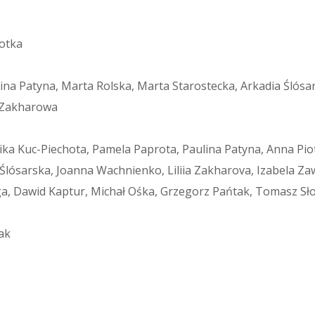
otka
na Patyna, Marta Rolska, Marta Starostecka, Arkadia Ślósa
a Zakharowa
a Kuc-Piechota, Pamela Paprota, Paulina Patyna, Anna Pio
 Ślósarska, Joanna Wachnienko, Liliia Zakharova, Izabela Z
ga, Dawid Kaptur, Michał Ośka, Grzegorz Pańtak, Tomasz S
ak