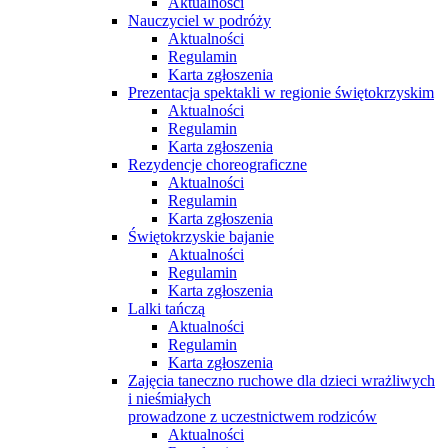
Aktualności
Nauczyciel w podróży
Aktualności
Regulamin
Karta zgłoszenia
Prezentacja spektakli w regionie świętokrzyskim
Aktualności
Regulamin
Karta zgłoszenia
Rezydencje choreograficzne
Aktualności
Regulamin
Karta zgłoszenia
Świętokrzyskie bajanie
Aktualności
Regulamin
Karta zgłoszenia
Lalki tańczą
Aktualności
Regulamin
Karta zgłoszenia
Zajęcia taneczno ruchowe dla dzieci wrażliwych
i nieśmiałych
prowadzone z uczestnictwem rodziców
Aktualności