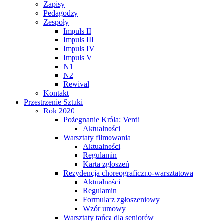
Zapisy
Pedagodzy
Zespoły
Impuls II
Impuls III
Impuls IV
Impuls V
N1
N2
Rewival
Kontakt
Przestrzenie Sztuki
Rok 2020
Pożegnanie Króla: Verdi
Aktualności
Warsztaty filmowania
Aktualności
Regulamin
Karta zgłoszeń
Rezydencja choreograficzno-warsztatowa
Aktualności
Regulamin
Formularz zgłoszeniowy
Wzór umowy
Warsztaty tańca dla seniorów