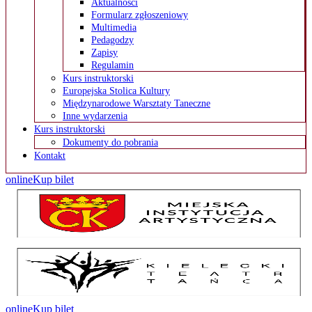
Aktualności
Formularz zgłoszeniowy
Multimedia
Pedagodzy
Zapisy
Regulamin
Kurs instruktorski
Europejska Stolica Kultury
Międzynarodowe Warsztaty Taneczne
Inne wydarzenia
Kurs instruktorski
Dokumenty do pobrania
Kontakt
online
Kup bilet
online
Kup bilet