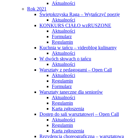
Aktualności
Rok 2021
Świętokrzyska Raga – Wytańczyć poezję
Aktualności
KONKURS CIAŁO wzRUSZONE
Aktualności
Formularz
Regulamin
Kuchnia w tańcu – videoblog kulinarny
Aktualności
W dwóch słowach o tańcu
Aktualności
Warsztaty z pedagogami – Open Call
Aktualności
Regulamin
Formularz
Warsztaty taneczne dla seniorów
Aktualności
Regulamin
Karta zgłoszenia
Dostęp do sali warsztatowej – Open Call
Aktualności
Regulamin
Karta zgłoszenia
Rezydencja choreograficzna – warsztatowa