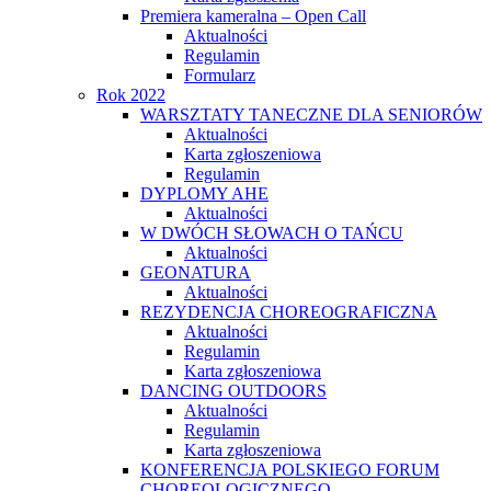
Premiera kameralna – Open Call
Aktualności
Regulamin
Formularz
Rok 2022
WARSZTATY TANECZNE DLA SENIORÓW
Aktualności
Karta zgłoszeniowa
Regulamin
DYPLOMY AHE
Aktualności
W DWÓCH SŁOWACH O TAŃCU
Aktualności
GEONATURA
Aktualności
REZYDENCJA CHOREOGRAFICZNA
Aktualności
Regulamin
Karta zgłoszeniowa
DANCING OUTDOORS
Aktualności
Regulamin
Karta zgłoszeniowa
KONFERENCJA POLSKIEGO FORUM
CHOREOLOGICZNEGO