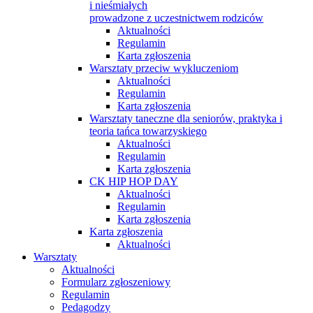
i nieśmiałych
prowadzone z uczestnictwem rodziców
Aktualności
Regulamin
Karta zgłoszenia
Warsztaty przeciw wykluczeniom
Aktualności
Regulamin
Karta zgłoszenia
Warsztaty taneczne dla seniorów, praktyka i
teoria tańca towarzyskiego
Aktualności
Regulamin
Karta zgłoszenia
CK HIP HOP DAY
Aktualności
Regulamin
Karta zgłoszenia
Karta zgłoszenia
Aktualności
Warsztaty
Aktualności
Formularz zgłoszeniowy
Regulamin
Pedagodzy