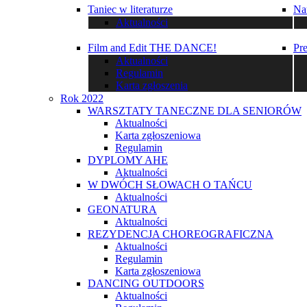
Taniec w literaturze
Na
Aktualności
Film and Edit THE DANCE!
Pr
Aktualności
Regulamin
Karta zgłoszenia
Rok 2022
WARSZTATY TANECZNE DLA SENIORÓW
Aktualności
Karta zgłoszeniowa
Regulamin
DYPLOMY AHE
Aktualności
W DWÓCH SŁOWACH O TAŃCU
Aktualności
GEONATURA
Aktualności
REZYDENCJA CHOREOGRAFICZNA
Aktualności
Regulamin
Karta zgłoszeniowa
DANCING OUTDOORS
Aktualności