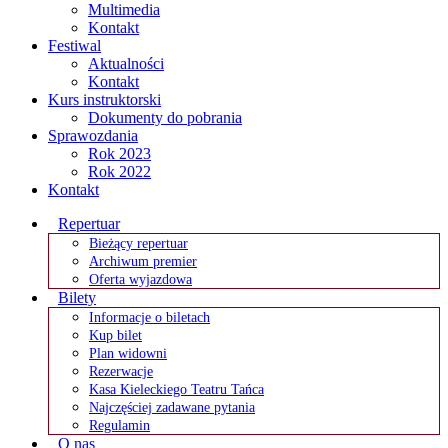
Multimedia
Kontakt
Festiwal
Aktualności
Kontakt
Kurs instruktorski
Dokumenty do pobrania
Sprawozdania
Rok 2023
Rok 2022
Kontakt
Repertuar
Bieżący repertuar
Archiwum premier
Oferta wyjazdowa
Bilety
Informacje o biletach
Kup bilet
Plan widowni
Rezerwacje
Kasa Kieleckiego Teatru Tańca
Najczęściej zadawane pytania
Regulamin
O nas