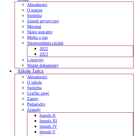
Aktualności
O teatrze
Siedziba
Zespół artystyczny
Mecenat
Sklep teatralny
Media o nas
Sprawozdania roczne
2022
2023
Logotypy
Ważne dokumenty
Szkoła Tańca
Aktualności
O szkole
Siedziba
Grafiki zajęć
Zapisy
Pedagodzy
Zespoły
Impuls II
Impuls III
Impuls IV
Impuls V