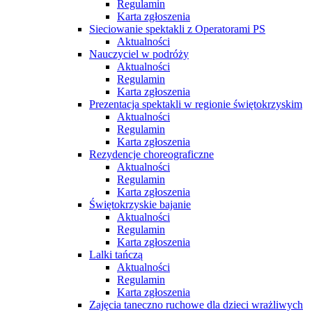
Regulamin
Karta zgłoszenia
Sieciowanie spektakli z Operatorami PS
Aktualności
Nauczyciel w podróży
Aktualności
Regulamin
Karta zgłoszenia
Prezentacja spektakli w regionie świętokrzyskim
Aktualności
Regulamin
Karta zgłoszenia
Rezydencje choreograficzne
Aktualności
Regulamin
Karta zgłoszenia
Świętokrzyskie bajanie
Aktualności
Regulamin
Karta zgłoszenia
Lalki tańczą
Aktualności
Regulamin
Karta zgłoszenia
Zajęcia taneczno ruchowe dla dzieci wrażliwych