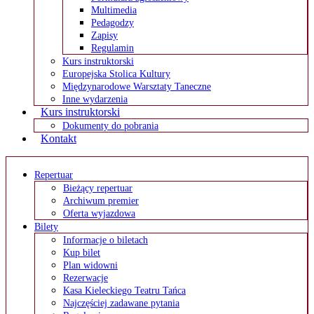
Multimedia
Pedagodzy
Zapisy
Regulamin
Kurs instruktorski
Europejska Stolica Kultury
Międzynarodowe Warsztaty Taneczne
Inne wydarzenia
Kurs instruktorski
Dokumenty do pobrania
Kontakt
Repertuar
Bieżący repertuar
Archiwum premier
Oferta wyjazdowa
Bilety
Informacje o biletach
Kup bilet
Plan widowni
Rezerwacje
Kasa Kieleckiego Teatru Tańca
Najczęściej zadawane pytania