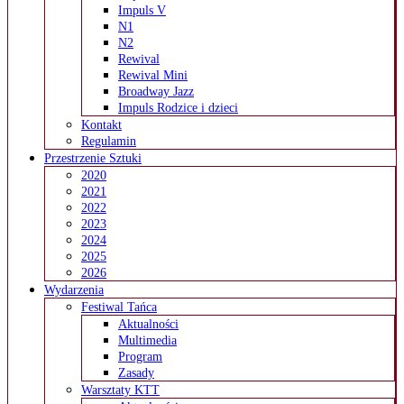
Impuls V
N1
N2
Rewival
Rewival Mini
Broadway Jazz
Impuls Rodzice i dzieci
Kontakt
Regulamin
Przestrzenie Sztuki
2020
2021
2022
2023
2024
2025
2026
Wydarzenia
Festiwal Tańca
Aktualności
Multimedia
Program
Zasady
Warsztaty KTT