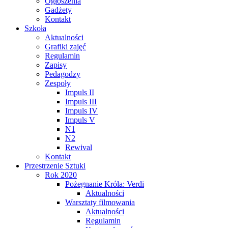
Ogłoszenia
Gadżety
Kontakt
Szkoła
Aktualności
Grafiki zajęć
Regulamin
Zapisy
Pedagodzy
Zespoły
Impuls II
Impuls III
Impuls IV
Impuls V
N1
N2
Rewival
Kontakt
Przestrzenie Sztuki
Rok 2020
Pożegnanie Króla: Verdi
Aktualności
Warsztaty filmowania
Aktualności
Regulamin