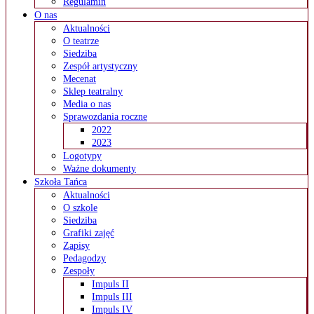
Regulamin
O nas
Aktualności
O teatrze
Siedziba
Zespół artystyczny
Mecenat
Sklep teatralny
Media o nas
Sprawozdania roczne
2022
2023
Logotypy
Ważne dokumenty
Szkoła Tańca
Aktualności
O szkole
Siedziba
Grafiki zajęć
Zapisy
Pedagodzy
Zespoły
Impuls II
Impuls III
Impuls IV