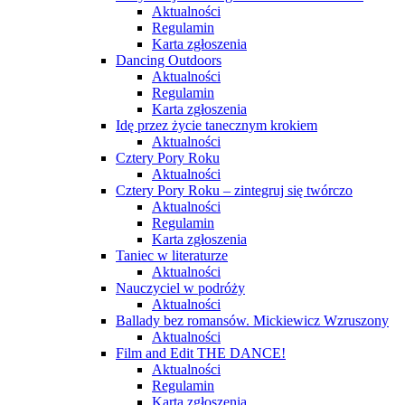
Aktualności
Regulamin
Karta zgłoszenia
Dancing Outdoors
Aktualności
Regulamin
Karta zgłoszenia
Idę przez życie tanecznym krokiem
Aktualności
Cztery Pory Roku
Aktualności
Cztery Pory Roku – zintegruj się twórczo
Aktualności
Regulamin
Karta zgłoszenia
Taniec w literaturze
Aktualności
Nauczyciel w podróży
Aktualności
Ballady bez romansów. Mickiewicz Wzruszony
Aktualności
Film and Edit THE DANCE!
Aktualności
Regulamin
Karta zgłoszenia