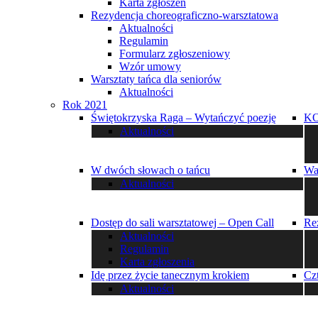
Karta zgłoszeń
Rezydencja choreograficzno-warsztatowa
Aktualności
Regulamin
Formularz zgłoszeniowy
Wzór umowy
Warsztaty tańca dla seniorów
Aktualności
Rok 2021
Świętokrzyska Raga – Wytańczyć poezję
K
Aktualności
W dwóch słowach o tańcu
Wa
Aktualności
Dostęp do sali warsztatowej – Open Call
Re
Aktualności
Regulamin
Karta zgłoszenia
Idę przez życie tanecznym krokiem
Cz
Aktualności