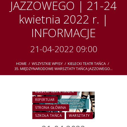
JAZZOWEGO | 21-24
kwietnia 2022 r. |
INFORMACJE
21-04-2022 09:00
HOME
WSZYSTKIE WPISY
KIELECKI TEATR TAŃCA
35. MIĘDZYNARODOWE WARSZTATY TAŃCA JAZZOWEGO...
KIELECKI TEATR TAŃCA
REPERTUAR
STRONA GŁÓWNA
SZKOŁA TAŃCA
WARSZTATY