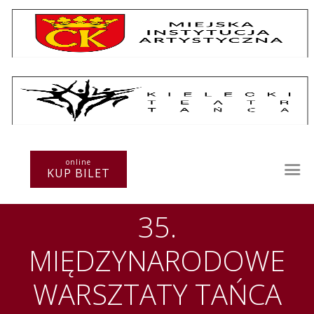
Repertuar
Teatr / Zespół
online
Szkoła
KUP BILET
Przestrzenie Sztuki
Warsztaty
35.
Festiwal
Kurs instruktorski
MIĘDZYNARODOWE
Sprawozdania
Kontakt
WARSZTATY TAŃCA