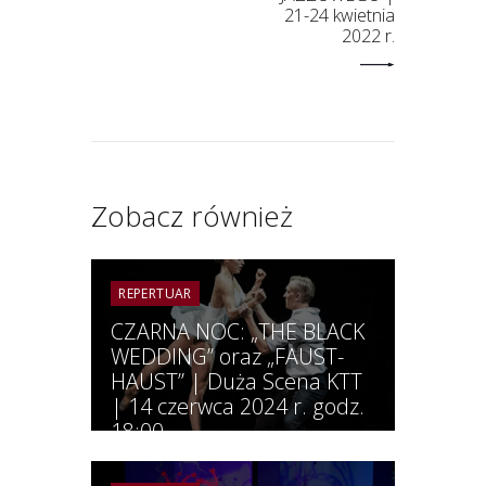
21-24 kwietnia
2022 r.
Zobacz również
REPERTUAR
CZARNA NOC: „THE BLACK
WEDDING” oraz „FAUST-
HAUST” | Duża Scena KTT
| 14 czerwca 2024 r. godz.
18:00