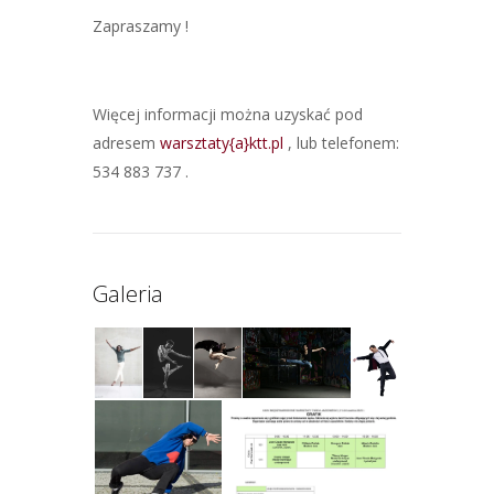
Zapraszamy !
Więcej informacji można uzyskać pod
adresem
warsztaty{a}ktt.pl
, lub telefonem:
534 883 737 .
Galeria