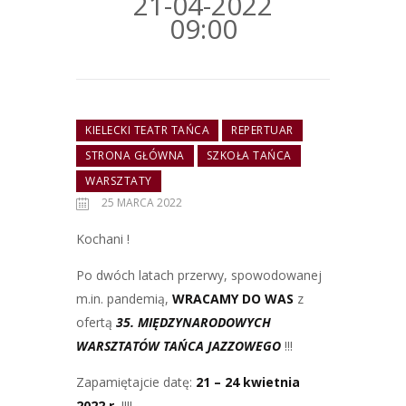
21-04-2022
09:00
KIELECKI TEATR TAŃCA
REPERTUAR
STRONA GŁÓWNA
SZKOŁA TAŃCA
WARSZTATY
25 MARCA 2022
Kochani !
Po dwóch latach przerwy, spowodowanej
m.in. pandemią,
WRACAMY DO WAS
z
ofertą
35.
MIĘDZYNARODOWYCH
WARSZTATÓW TAŃCA JAZZOWEGO
!!!
Zapamiętajcie datę:
21 – 24 kwietnia
2022 r.
!!!!