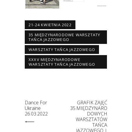
21-24 KWIETNIA 2022
35 MIĘDZYNARODOWE WARSZTATY
TAŃCA JAZZOWEGO
WARSZTATY TAŃCA JAZZOWEGO
XXXV MIĘDZYNARODOWE
WARSZTATY TAŃCA JAZZOWEGO
Dance For
GRAFIK ZAJĘĆ
Ukraine
35.MIĘDZYNARO
26.03.2022
DOWYCH
WARSZTATÓW
TAŃCA
JAZZOWEGO |