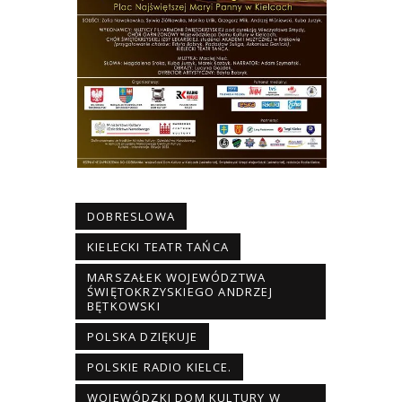
DOBRESLOWA
KIELECKI TEATR TAŃCA
MARSZAŁEK WOJEWÓDZTWA
ŚWIĘTOKRZYSKIEGO ANDRZEJ
BĘTKOWSKI
POLSKA DZIĘKUJE
POLSKIE RADIO KIELCE.
WOJEWÓDZKI DOM KULTURY W