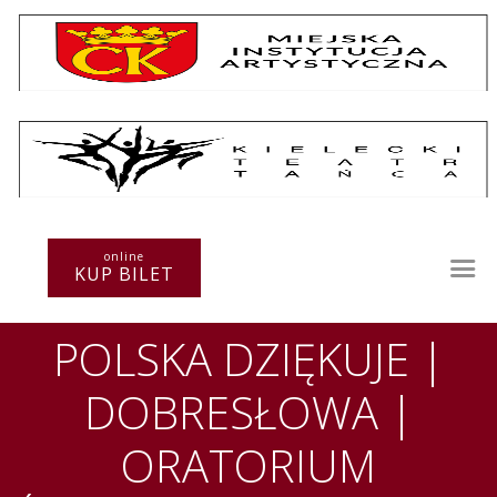
Repertuar
Teatr / Zespół
online
Szkoła
KUP BILET
Przestrzenie Sztuki
Warsztaty
POLSKA DZIĘKUJE |
Festiwal
Kurs instruktorski
DOBRESŁOWA |
Sprawozdania
Kontakt
ORATORIUM