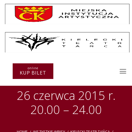
Repertuar
Teatr / Zespół
online
Szkoła
KUP BILET
Przestrzenie Sztuki
Warsztaty
26 czerwca 2015 r.
Festiwal
Kurs instruktorski
20.00 – 24.00
Sprawozdania
Kontakt
HOME
WSZYSTKIE WPISY
KIELECKI TEATR TAŃCA