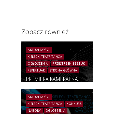
Zobacz również
AKTUALNOŚCI
KIELECKI TEATR TAŃCA
OGŁOSZENIA
PRZESTRZENIE SZTUKI
REPERTUAR
STRONA GŁÓWNA
PREMIERA KAMERALNA
„NIESAMOWICIE BLISKO” |
17.11.2022r., godz.19.00 |
MAŁA SCENA KTT |
AKTUALNOŚCI
PRZESTRZENIE SZTUKI
KIELECKI TEATR TAŃCA
KONKURS
KIELCE
NABORY
OGŁOSZENIA