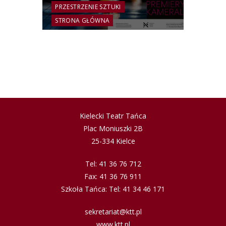
PRZESTRZENIE SZTUKI
STRONA GŁÓWNA
OTWARTY KONKURS DLA
TWÓRCÓW i
WYKONAWCÓW |
DZIAŁANIE PN. „PREMIERA
KAMERALNA” |
PRZESTRZENIE SZTUKI –
TANIEC 2025
Kielecki Teatr Tańca
Plac Moniuszki 2B
25-334 Kielce
Tel: 41 36 76 712
Fax: 41 36 76 911
Szkoła Tańca: Tel: 41 34 46 171
sekretariat@ktt.pl
www.ktt.pl