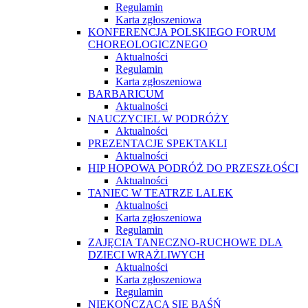
Regulamin
Karta zgłoszeniowa
KONFERENCJA POLSKIEGO FORUM
CHOREOLOGICZNEGO
Aktualności
Regulamin
Karta zgłoszeniowa
BARBARICUM
Aktualności
NAUCZYCIEL W PODRÓŻY
Aktualności
PREZENTACJE SPEKTAKLI
Aktualności
HIP HOPOWA PODRÓŻ DO PRZESZŁOŚCI
Aktualności
TANIEC W TEATRZE LALEK
Aktualności
Karta zgłoszeniowa
Regulamin
ZAJĘCIA TANECZNO-RUCHOWE DLA
DZIECI WRAŻLIWYCH
Aktualności
Karta zgłoszeniowa
Regulamin
NIEKOŃCZĄCA SIĘ BAŚŃ