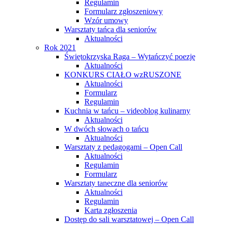
Regulamin
Formularz zgłoszeniowy
Wzór umowy
Warsztaty tańca dla seniorów
Aktualności
Rok 2021
Świętokrzyska Raga – Wytańczyć poezję
Aktualności
KONKURS CIAŁO wzRUSZONE
Aktualności
Formularz
Regulamin
Kuchnia w tańcu – videoblog kulinarny
Aktualności
W dwóch słowach o tańcu
Aktualności
Warsztaty z pedagogami – Open Call
Aktualności
Regulamin
Formularz
Warsztaty taneczne dla seniorów
Aktualności
Regulamin
Karta zgłoszenia
Dostęp do sali warsztatowej – Open Call