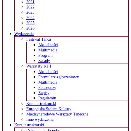
2021
2022
2023
2024
2025
2026
Wydarzenia
Festiwal Tańca
Aktualności
Multimedia
Program
Zasady
Warsztaty KTT
Aktualności
Formularz zgłoszeniowy
Multimedia
Pedagodzy
Zapisy
Regulamin
Kurs instruktorski
Europejska Stolica Kultury
Międzynarodowe Warsztaty Taneczne
Inne wydarzenia
Kurs instruktorski
Dokumenty do pobrania