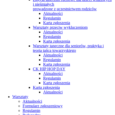
i nieśmiałych
prowadzone z uczestnictwem rodziców
Aktualności
Regulamin
Karta zgłoszenia
Warsztaty przeciw wykluczeniom
Aktualności
Regulamin
Karta zgłoszenia
Warsztaty taneczne dla seniorów, praktyka i
teoria tańca towarzyskiego
Aktualności
Regulamin
Karta zgłoszenia
CK HIP HOP DAY
Aktualności
Regulamin
Karta zgłoszenia
Karta zgłoszenia
Aktualności
Warsztaty
Aktualności
Formularz zgłoszeniowy
Regulamin