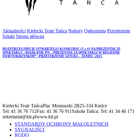
Aktualności
Kielecki Teatr Tańca
Nabory
Ogłoszenia
Przestrzenie
Sztuki
Strona główna
ROZSTRZYGNIĘCIE OTWARTEGO KONKURSU (3 z 4) NA PREZENTACJĘ
SPEKTAKLU | DZIAŁANIE PN. „PREZENTACJA SPEKTAKLI W REGIONIE
ŚWIĘTOKRZYSKIM” | PRZESTRZENIE SZTUKI – TANIEC 2025
Kielecki Teatr Tańca
Plac Moniuszki 2B
25-334 Kielce
Tel: 41 36 76 712
Fax: 41 36 76 911
Szkoła Tańca: Tel: 41 34 46 171
sekretariat@ktt.pl
www.ktt.pl
STANDARDY OCHRONY MAŁOLETNICH
SYGNALIŚCI
RODO