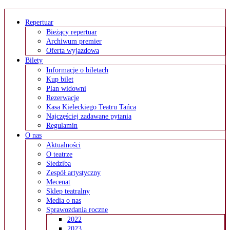
Repertuar
Bieżący repertuar
Archiwum premier
Oferta wyjazdowa
Bilety
Informacje o biletach
Kup bilet
Plan widowni
Rezerwacje
Kasa Kieleckiego Teatru Tańca
Najczęściej zadawane pytania
Regulamin
O nas
Aktualności
O teatrze
Siedziba
Zespół artystyczny
Mecenat
Sklep teatralny
Media o nas
Sprawozdania roczne
2022
2023