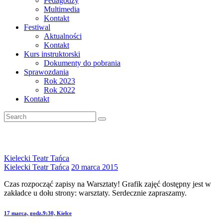
Pedagodzy
Multimedia
Kontakt
Festiwal
Aktualności
Kontakt
Kurs instruktorski
Dokumenty do pobrania
Sprawozdania
Rok 2023
Rok 2022
Kontakt
Kielecki Teatr Tańca
Kielecki Teatr Tańca
20 marca 2015
Czas rozpocząć zapisy na Warsztaty! Grafik zajęć dostępny jest w
zakładce u dołu strony: warsztaty. Serdecznie zapraszamy.
Nawigacja
prev
17 marca, godz.9:30, Kielce
post