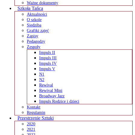
Ważne dokumenty
Szkoła Tańca
Aktualności
O szkole
Siedziba
Grafiki zajęć
Zapisy
Pedagodzy
Zespoły
Impuls II
Impuls III
Impuls IV
Impuls V
N1
N2
Rewival
Rewival Mini
Broadway Jazz
Impuls Rodzice i dzieci
Kontakt
Regulamin
Przestrzenie Sztuki
2020
2021
2022