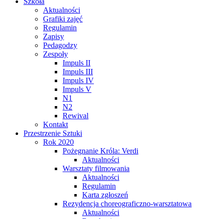
Szkoła
Aktualności
Grafiki zajęć
Regulamin
Zapisy
Pedagodzy
Zespoły
Impuls II
Impuls III
Impuls IV
Impuls V
N1
N2
Rewival
Kontakt
Przestrzenie Sztuki
Rok 2020
Pożegnanie Króla: Verdi
Aktualności
Warsztaty filmowania
Aktualności
Regulamin
Karta zgłoszeń
Rezydencja choreograficzno-warsztatowa
Aktualności