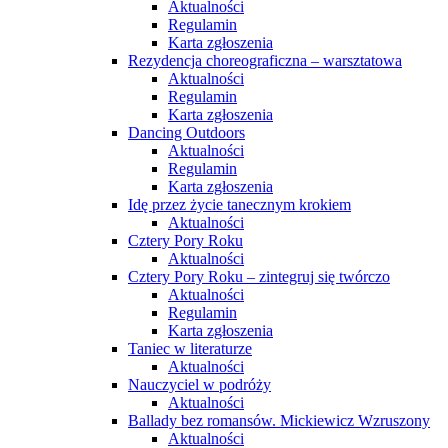
Aktualności
Regulamin
Karta zgłoszenia
Rezydencja choreograficzna – warsztatowa
Aktualności
Regulamin
Karta zgłoszenia
Dancing Outdoors
Aktualności
Regulamin
Karta zgłoszenia
Idę przez życie tanecznym krokiem
Aktualności
Cztery Pory Roku
Aktualności
Cztery Pory Roku – zintegruj się twórczo
Aktualności
Regulamin
Karta zgłoszenia
Taniec w literaturze
Aktualności
Nauczyciel w podróży
Aktualności
Ballady bez romansów. Mickiewicz Wzruszony
Aktualności