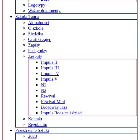
Logotypy
Ważne dokumenty
Szkoła Tańca
Aktualności
O szkole
Siedziba
Grafiki zajęć
Zapisy
Pedagodzy
Zespoły
Impuls II
Impuls III
Impuls IV
Impuls V
N1
N2
Rewival
Rewival Mini
Broadway Jazz
Impuls Rodzice i dzieci
Kontakt
Regulamin
Przestrzenie Sztuki
2020