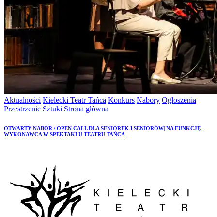
Aktualności
Kielecki Teatr Tańca
Konkurs
Nabory
Ogłoszenia
Przestrzenie Sztuki
Strona główna
OTWARTY NABÓR / OPEN CALL DLA SENIOREK I SENIORÓW| NA FUNKCJĘ-
WYKONAWCA W SPEKTAKLU TEATRU TAŃCA