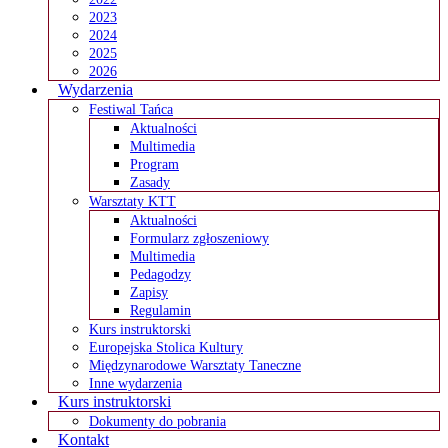
2023
2024
2025
2026
Wydarzenia
Festiwal Tańca
Aktualności
Multimedia
Program
Zasady
Warsztaty KTT
Aktualności
Formularz zgłoszeniowy
Multimedia
Pedagodzy
Zapisy
Regulamin
Kurs instruktorski
Europejska Stolica Kultury
Międzynarodowe Warsztaty Taneczne
Inne wydarzenia
Kurs instruktorski
Dokumenty do pobrania
Kontakt