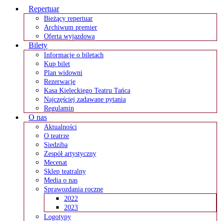
Repertuar
Bieżący repertuar
Archiwum premier
Oferta wyjazdowa
Bilety
Informacje o biletach
Kup bilet
Plan widowni
Rezerwacje
Kasa Kieleckiego Teatru Tańca
Najczęściej zadawane pytania
Regulamin
O nas
Aktualności
O teatrze
Siedziba
Zespół artystyczny
Mecenat
Sklep teatralny
Media o nas
Sprawozdania roczne
2022
2023
Logotypy