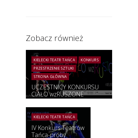
Zobacz również
KIELECKI TEATR TAŃCA
KONKURS
PRZESTRZENIE SZTUKI
STRONA GŁÓWNA
UCZESTNICY KONKURSU
CIAŁO wzRUSZONE
KIELECKI TEATR TAŃCA
IV Konkurs Teatrów
Tańca-próby