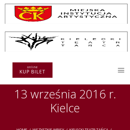
Repertuar
Teatr / Zespół
online
Szkoła
KUP BILET
Przestrzenie Sztuki
Warsztaty
13 września 2016 r.
Festiwal
Kurs instruktorski
Kielce
Sprawozdania
Kontakt
HOME
WSZYSTKIE WPISY
KIELECKI TEATR TAŃCA