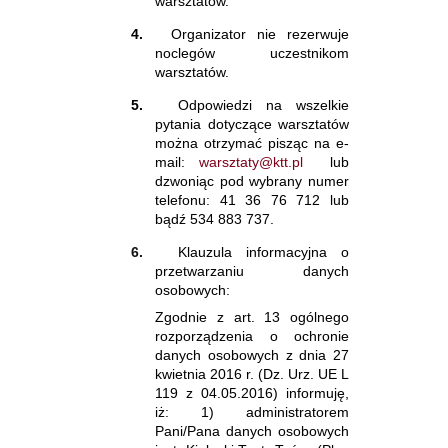
warsztatów.
4.
Organizator nie rezerwuje
noclegów uczestnikom
warsztatów.
5.
Odpowiedzi na wszelkie
pytania dotyczące warsztatów
można otrzymać pisząc na e-
mail:
warsztaty@ktt.pl
lub
dzwoniąc pod wybrany numer
telefonu: 41 36 76 712 lub
bądź 534 883 737.
6.
Klauzula informacyjna o
przetwarzaniu danych
osobowych:
Zgodnie z art. 13 ogólnego
rozporządzenia o ochronie
danych osobowych z dnia 27
kwietnia 2016 r. (Dz. Urz. UE L
119 z 04.05.2016) informuję,
iż: 1) administratorem
Pani/Pana danych osobowych