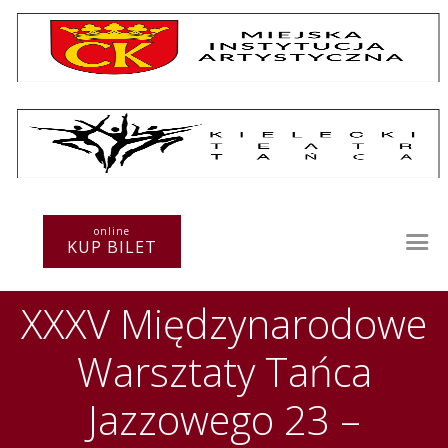
Repertuar
Teatr / Zespół
online
Szkoła
KUP BILET
Przestrzenie Sztuki
Warsztaty
XXXV Międzynarodowe
Festiwal
Kurs instruktorski
Warsztaty Tańca
Sprawozdania
Kontakt
Jazzowego 23 –