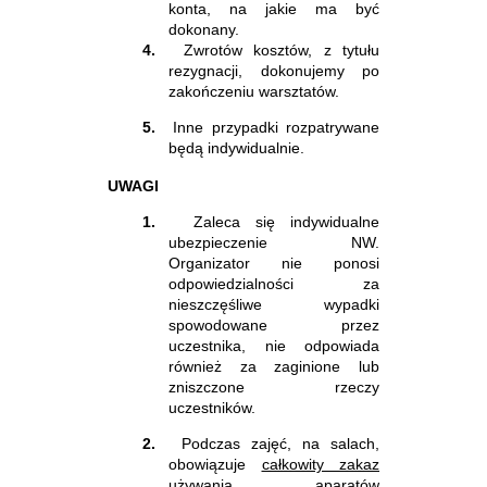
konta, na jakie ma być
dokonany.
4.
Zwrotów kosztów, z tytułu
rezygnacji, dokonujemy po
zakończeniu warsztatów.
5.
Inne przypadki rozpatrywane
będą indywidualnie.
UWAGI
1.
Zaleca się indywidualne
ubezpieczenie NW.
Organizator nie ponosi
odpowiedzialności za
nieszczęśliwe wypadki
spowodowane przez
uczestnika, nie odpowiada
również za zaginione lub
zniszczone rzeczy
uczestników.
2.
Podczas zajęć, na salach,
obowiązuje
całkowity zakaz
używania aparatów