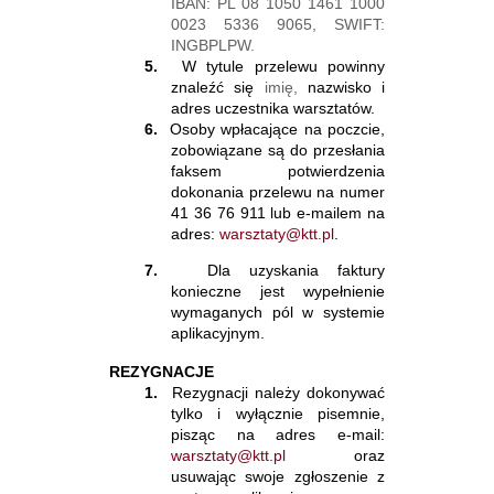
IBAN: PL 08 1050 1461 1000
0023 5336 9065, SWIFT:
INGBPLPW.
5.
W tytule przelewu powinny
znaleźć się
imię,
nazwisko i
adres uczestnika warsztatów.
6.
Osoby wpłacające na poczcie,
zobowiązane są do przesłania
faksem potwierdzenia
dokonania przelewu na numer
41 36 76 911 lub e-mailem na
adres:
warsztaty@ktt.pl
.
7.
Dla uzyskania faktury
konieczne jest wypełnienie
wymaganych pól w systemie
aplikacyjnym.
REZYGNACJE
1.
Rezygnacji należy dokonywać
tylko i wyłącznie pisemnie,
pisząc na adres e-mail:
warsztaty@ktt.pl
oraz
usuwając swoje zgłoszenie z