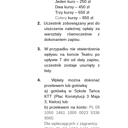
Jeden kurs – 250 zł
Dwa kursy – 450 zł
Trzy kursy – 650 zł
Cztery
kursy – 850 zł.
2.
Uczestnik zobowiązany jest do
uiszczenia należnej opłaty za
warsztaty równocześnie z
dokonaniem zapisu.
3.
W przypadku nie stwierdzenia
wpływu na koncie Teatru po
upływie 7 dni od daty zapisu,
uczestnik zostaje usunięty z
listy.
4.
Wpłaty można dokonać
przelewem lub gotówką:
a) gotówką w Szkole Tańca
KTT (Plac Konstytucji 3 Maja
3, Kielce) lub:
b) przelewem na konto:
PL 08
1050 1461 1000 0023 5336
9065.
Dla wpłacających z zagranicy: