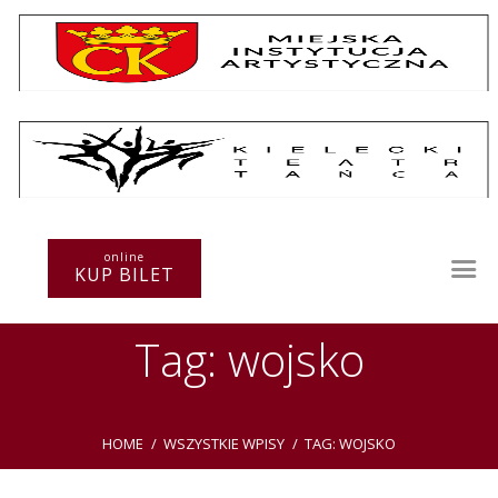
Repertuar
Teatr / Zespół
online
Szkoła
KUP BILET
Przestrzenie Sztuki
Warsztaty
Tag: wojsko
Festiwal
Kurs instruktorski
Sprawozdania
Kontakt
HOME
WSZYSTKIE WPISY
TAG: WOJSKO