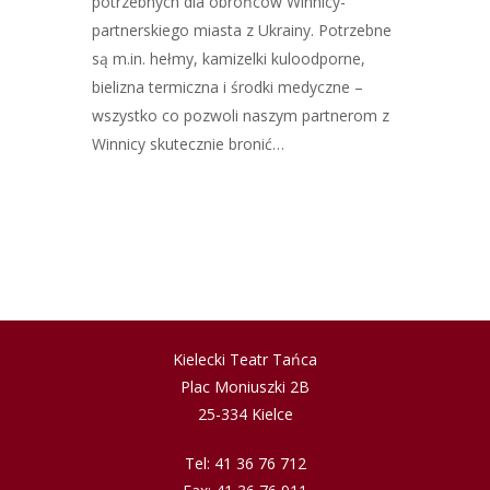
potrzebnych dla obrońców Winnicy-
partnerskiego miasta z Ukrainy. Potrzebne
są m.in. hełmy, kamizelki kuloodporne,
bielizna termiczna i środki medyczne –
wszystko co pozwoli naszym partnerom z
Winnicy skutecznie bronić…
Kielecki Teatr Tańca
Plac Moniuszki 2B
25-334 Kielce
Tel: 41 36 76 712