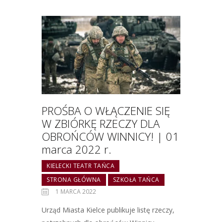
PROŚBA O WŁĄCZENIE SIĘ
W ZBIÓRKĘ RZECZY DLA
OBROŃCÓW WINNICY! | 01
marca 2022 r.
KIELECKI TEATR TAŃCA
STRONA GŁÓWNA
SZKOŁA TAŃCA
1 MARCA 2022
Urząd Miasta Kielce publikuje listę rzeczy,