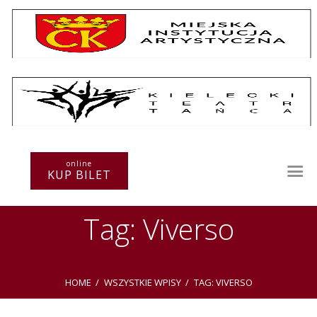
Repertuar
Teatr / Zespół
online
Szkoła
KUP BILET
Przestrzenie Sztuki
Warsztaty
Tag: Viverso
Festiwal
Kurs instruktorski
Sprawozdania
Kontakt
HOME
WSZYSTKIE WPISY
TAG: VIVERSO