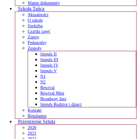
Ważne dokumenty
Szkoła Tańca
Aktualności
O szkole
Siedziba
Grafiki zajęć
Zapisy
Pedagodzy
Zespoły
Impuls II
Impuls III
Impuls IV
Impuls V
N1
N2
Rewival
Rewival Mini
Broadway Jazz
Impuls Rodzice i dzieci
Kontakt
Regulamin
Przestrzenie Sztuki
2020
2021
2022