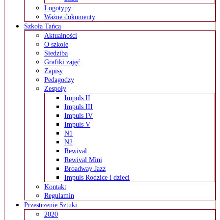
Logotypy
Ważne dokumenty
Szkoła Tańca
Aktualności
O szkole
Siedziba
Grafiki zajęć
Zapisy
Pedagodzy
Zespoły
Impuls II
Impuls III
Impuls IV
Impuls V
N1
N2
Rewival
Rewival Mini
Broadway Jazz
Impuls Rodzice i dzieci
Kontakt
Regulamin
Przestrzenie Sztuki
2020