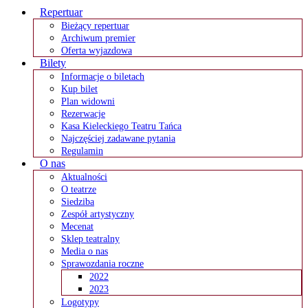
Repertuar
Bieżący repertuar
Archiwum premier
Oferta wyjazdowa
Bilety
Informacje o biletach
Kup bilet
Plan widowni
Rezerwacje
Kasa Kieleckiego Teatru Tańca
Najczęściej zadawane pytania
Regulamin
O nas
Aktualności
O teatrze
Siedziba
Zespół artystyczny
Mecenat
Sklep teatralny
Media o nas
Sprawozdania roczne
2022
2023
Logotypy