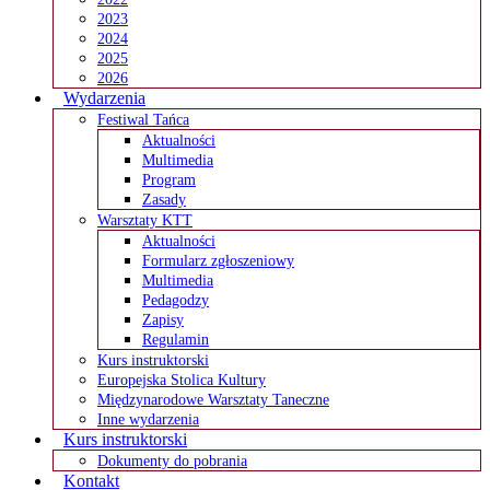
2023
2024
2025
2026
Wydarzenia
Festiwal Tańca
Aktualności
Multimedia
Program
Zasady
Warsztaty KTT
Aktualności
Formularz zgłoszeniowy
Multimedia
Pedagodzy
Zapisy
Regulamin
Kurs instruktorski
Europejska Stolica Kultury
Międzynarodowe Warsztaty Taneczne
Inne wydarzenia
Kurs instruktorski
Dokumenty do pobrania
Kontakt