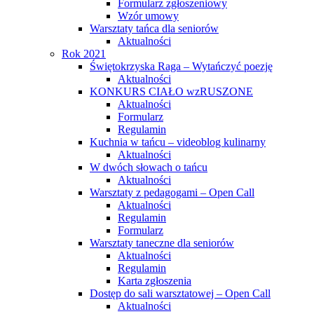
Formularz zgłoszeniowy
Wzór umowy
Warsztaty tańca dla seniorów
Aktualności
Rok 2021
Świętokrzyska Raga – Wytańczyć poezję
Aktualności
KONKURS CIAŁO wzRUSZONE
Aktualności
Formularz
Regulamin
Kuchnia w tańcu – videoblog kulinarny
Aktualności
W dwóch słowach o tańcu
Aktualności
Warsztaty z pedagogami – Open Call
Aktualności
Regulamin
Formularz
Warsztaty taneczne dla seniorów
Aktualności
Regulamin
Karta zgłoszenia
Dostęp do sali warsztatowej – Open Call
Aktualności