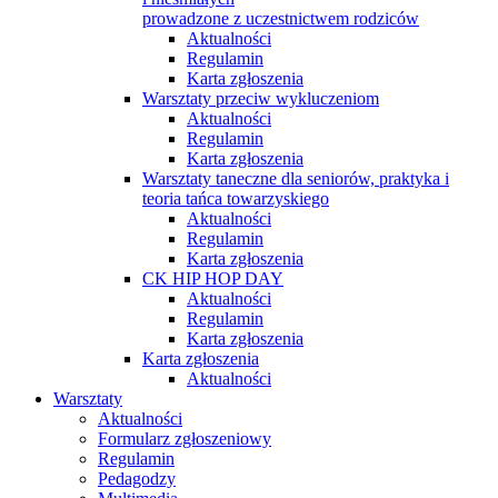
prowadzone z uczestnictwem rodziców
Aktualności
Regulamin
Karta zgłoszenia
Warsztaty przeciw wykluczeniom
Aktualności
Regulamin
Karta zgłoszenia
Warsztaty taneczne dla seniorów, praktyka i
teoria tańca towarzyskiego
Aktualności
Regulamin
Karta zgłoszenia
CK HIP HOP DAY
Aktualności
Regulamin
Karta zgłoszenia
Karta zgłoszenia
Aktualności
Warsztaty
Aktualności
Formularz zgłoszeniowy
Regulamin
Pedagodzy