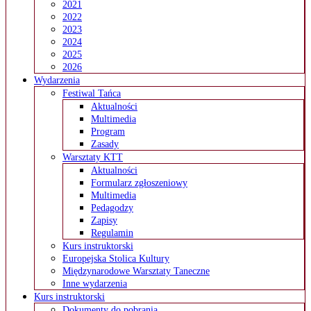
2021
2022
2023
2024
2025
2026
Wydarzenia
Festiwal Tańca
Aktualności
Multimedia
Program
Zasady
Warsztaty KTT
Aktualności
Formularz zgłoszeniowy
Multimedia
Pedagodzy
Zapisy
Regulamin
Kurs instruktorski
Europejska Stolica Kultury
Międzynarodowe Warsztaty Taneczne
Inne wydarzenia
Kurs instruktorski
Dokumenty do pobrania