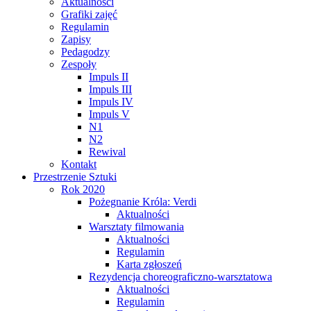
Aktualności
Grafiki zajęć
Regulamin
Zapisy
Pedagodzy
Zespoły
Impuls II
Impuls III
Impuls IV
Impuls V
N1
N2
Rewival
Kontakt
Przestrzenie Sztuki
Rok 2020
Pożegnanie Króla: Verdi
Aktualności
Warsztaty filmowania
Aktualności
Regulamin
Karta zgłoszeń
Rezydencja choreograficzno-warsztatowa
Aktualności
Regulamin