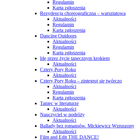
Regulamin
Karta zgłoszenia
Rezydencja choreograficzna – warsztatowa
Aktualności
Regulamin
Karta zgłoszenia
Dancing Outdoors
Aktualności
Regulamin
Karta zgłoszenia
Idę przez życie tanecznym krokiem
Aktualności
Cztery Pory Roku
Aktualności
Cztery Pory Roku – zintegruj się twórczo
Aktualności
Regulamin
Karta zgłoszenia
Taniec w literaturze
Aktualności
Nauczyciel w podróży
Aktualności
Ballady bez romansów. Mickiewicz Wzruszony
Aktualności
Film and Edit THE DANCE!