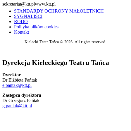
sekretariat@ktt.pl
www.ktt.pl
STANDARDY OCHRONY MAŁOLETNICH
SYGNALIŚCI
RODO
Polityka plików cookies
Kontakt
Kielecki Teatr Tańca © 2026. All rights reserved.
Dyrekcja Kieleckiego Teatru Tańca
Dyrektor
Dr Elżbieta Pańtak
e.pantak@ktt.pl
Zastępca dyrektora
Dr Grzegorz Pańtak
g.pantak@ktt.pl