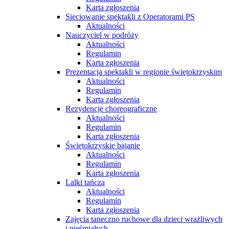
Karta zgłoszenia
Sieciowanie spektakli z Operatorami PS
Aktualności
Nauczyciel w podróży
Aktualności
Regulamin
Karta zgłoszenia
Prezentacja spektakli w regionie świętokrzyskim
Aktualności
Regulamin
Karta zgłoszenia
Rezydencje choreograficzne
Aktualności
Regulamin
Karta zgłoszenia
Świętokrzyskie bajanie
Aktualności
Regulamin
Karta zgłoszenia
Lalki tańczą
Aktualności
Regulamin
Karta zgłoszenia
Zajęcia taneczno ruchowe dla dzieci wrażliwych
i nieśmiałych