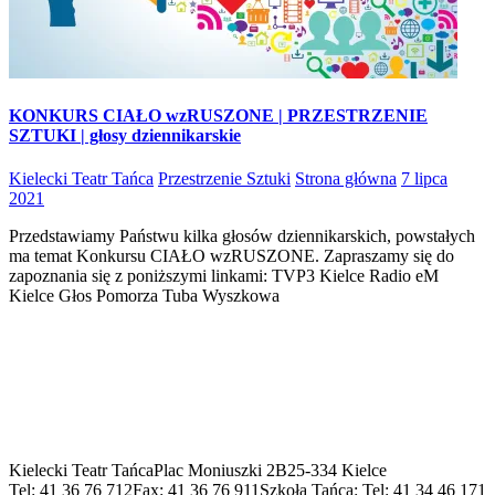
KONKURS CIAŁO wzRUSZONE | PRZESTRZENIE
SZTUKI | głosy dziennikarskie
Kielecki Teatr Tańca
Przestrzenie Sztuki
Strona główna
7 lipca
2021
Przedstawiamy Państwu kilka głosów dziennikarskich, powstałych
ma temat Konkursu CIAŁO wzRUSZONE. Zapraszamy się do
zapoznania się z poniższymi linkami: TVP3 Kielce Radio eM
Kielce Głos Pomorza Tuba Wyszkowa
Kielecki Teatr Tańca
Plac Moniuszki 2B
25-334 Kielce
Tel: 41 36 76 712
Fax: 41 36 76 911
Szkoła Tańca: Tel: 41 34 46 171