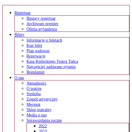
Repertuar
Bieżący repertuar
Archiwum premier
Oferta wyjazdowa
Bilety
Informacje o biletach
Kup bilet
Plan widowni
Rezerwacje
Kasa Kieleckiego Teatru Tańca
Najczęściej zadawane pytania
Regulamin
O nas
Aktualności
O teatrze
Siedziba
Zespół artystyczny
Mecenat
Sklep teatralny
Media o nas
Sprawozdania roczne
2022
2023