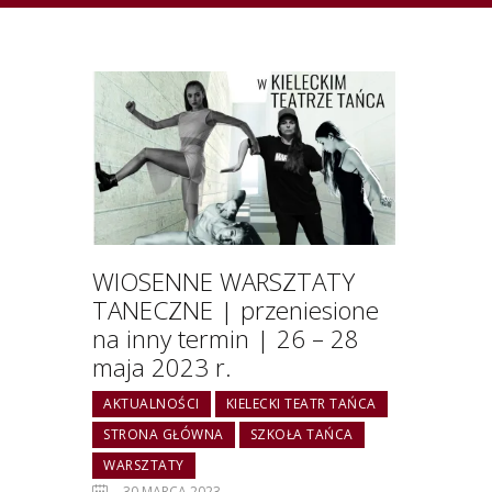
WIOSENNE WARSZTATY
TANECZNE | przeniesione
na inny termin | 26 – 28
maja 2023 r.
AKTUALNOŚCI
KIELECKI TEATR TAŃCA
STRONA GŁÓWNA
SZKOŁA TAŃCA
WARSZTATY
30 MARCA 2023