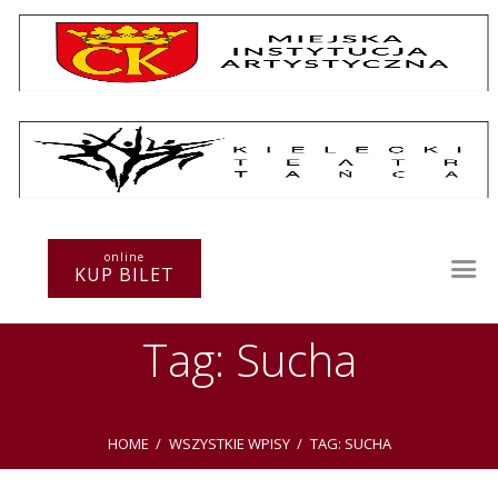
Repertuar
Teatr / Zespół
online
Szkoła
KUP BILET
Przestrzenie Sztuki
Warsztaty
Tag: Sucha
Festiwal
Kurs instruktorski
Sprawozdania
Kontakt
HOME
WSZYSTKIE WPISY
TAG: SUCHA