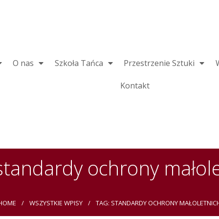
O nas
Szkoła Tańca
Przestrzenie Sztuki
Kontakt
standardy ochrony małol
HOME
WSZYSTKIE WPISY
TAG: STANDARDY OCHRONY MAŁOLETNIC