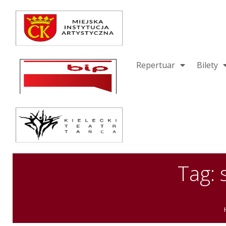
Repertuar
Teatr / Zespół
Szkoła
Repertuar
Bilety
Przestrzenie Sztuki
Warsztaty
Festiwal
Kurs instruktorski
Tag: 
Sprawozdania
Kontakt