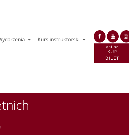
Wydarzenia
Kurs instruktorski
online
KUP
BILET
etnich
H