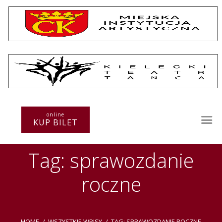
Repertuar
Teatr / Zespół
online
Szkoła
KUP BILET
Przestrzenie Sztuki
Warsztaty
Tag: sprawozdanie
Festiwal
Kurs instruktorski
roczne
Sprawozdania
Kontakt
HOME
WSZYSTKIE WPISY
TAG: SPRAWOZDANIE ROCZNE