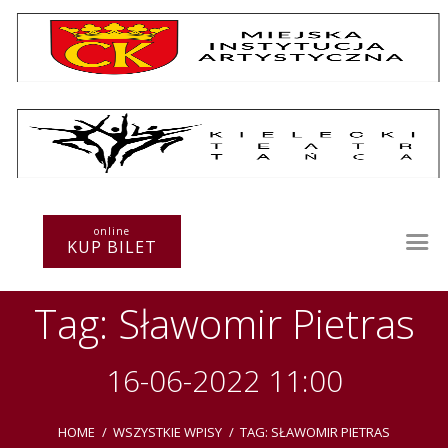
Repertuar
Teatr / Zespół
online
Szkoła
KUP BILET
Przestrzenie Sztuki
Warsztaty
Tag: Sławomir Pietras
Festiwal
Kurs instruktorski
Sprawozdania
16-06-2022 11:00
Kontakt
HOME
WSZYSTKIE WPISY
TAG: SŁAWOMIR PIETRAS