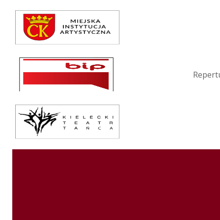
Repertuar
Teatr / Zespół
Szkoła
Repert
Przestrzenie Sztuki
Warsztaty
Festiwal
Kurs instruktorski
Sprawozdania
Kontakt