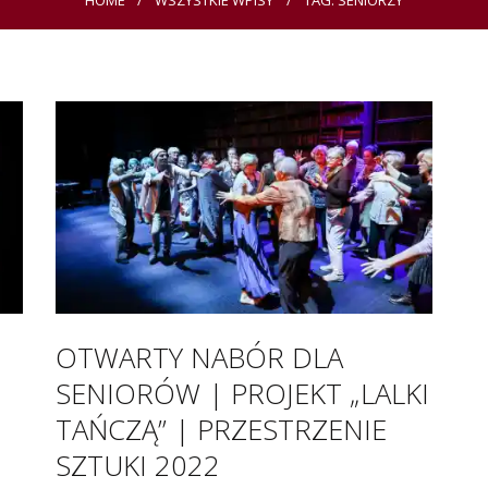
HOME
WSZYSTKIE WPISY
TAG: SENIORZY
OTWARTY NABÓR DLA
SENIORÓW | PROJEKT „LALKI
TAŃCZĄ” | PRZESTRZENIE
SZTUKI 2022