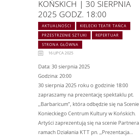
KOŃSKICH | 30 SIERPNIA
2025 GODZ. 18:00
AKTUALNOŚCI
KIELECKI TEATR TAŃCA
PRZESTRZENIE SZTUKI
REPERTUAR
STRONA GŁÓWNA
16 LIPCA 2025
Data: 30 sierpnia 2025
Godzina: 20:00
30 sierpnia 2025 roku o godzinie 18:00
zapraszamy na prezentację spektaklu pt.
,,Barbaricum”, która odbędzie się na Scenie
Konieckiego Centrum Kultury w Końskich.
Artyści zaprezentują się na scenie Partnera
ramach Działania KTT pn. ,,Prezentacja…