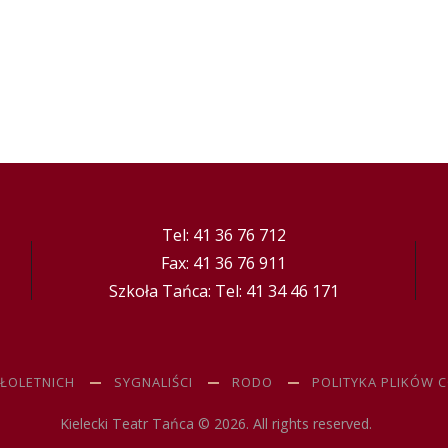
Tel: 41 36 76 712
Fax: 41 36 76 911
Szkoła Tańca: Tel: 41 34 46 171
ŁOLETNICH
SYGNALIŚCI
RODO
POLITYKA PLIKÓW 
Kielecki Teatr Tańca © 2026. All rights reserved.