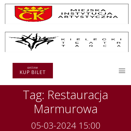
Repertuar
Teatr / Zespół
online
Szkoła
KUP BILET
Przestrzenie Sztuki
Warsztaty
Tag: Restauracja
Festiwal
Kurs instruktorski
Marmurowa
Sprawozdania
Kontakt
05-03-2024 15:00