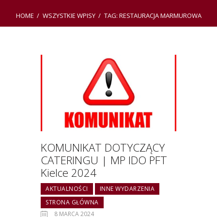
HOME
WSZYSTKIE WPISY
TAG: RESTAURACJA MARMUROWA
KOMUNIKAT DOTYCZĄCY
CATERINGU | MP IDO PFT
Kielce 2024
AKTUALNOŚCI
INNE WYDARZENIA
STRONA GŁÓWNA
8 MARCA 2024