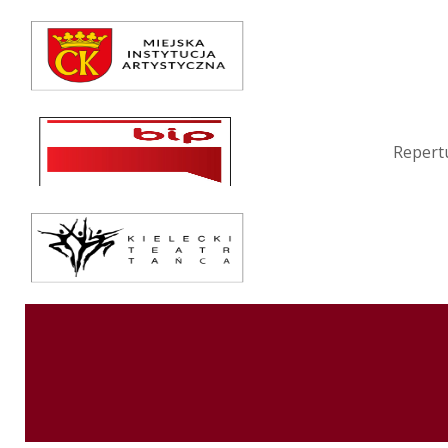
Repertuar
Teatr / Zespół
Szkoła
Repert
Przestrzenie Sztuki
Warsztaty
Festiwal
Kurs instruktorski
Sprawozdania
Kontakt