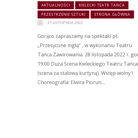
AKTUALNOŚCI
KIELECKI TEATR TAŃCA
PRZESTRZENIE SZTUKI
STRONA GŁÓWNA
21 LISTOPADA 2022
Gorąco zapraszamy na spektakl pt.
„Przesycone mgłą” , w wykonaniu Teatru
Tańca Zawirowania. 28 listopada 2022 r. go
19:00 Duża Scena Kieleckiego Teatru Tańca
(scena za stalową kurtyną). Wstęp wolny !
Choreografia: Elwira Piorun…