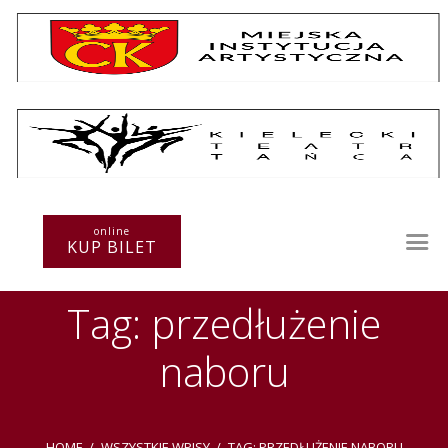
Repertuar
Teatr / Zespół
online
Szkoła
KUP BILET
Przestrzenie Sztuki
Warsztaty
Tag: przedłużenie
Festiwal
Kurs instruktorski
naboru
Sprawozdania
Kontakt
HOME
WSZYSTKIE WPISY
TAG: PRZEDŁUŻENIE NABORU