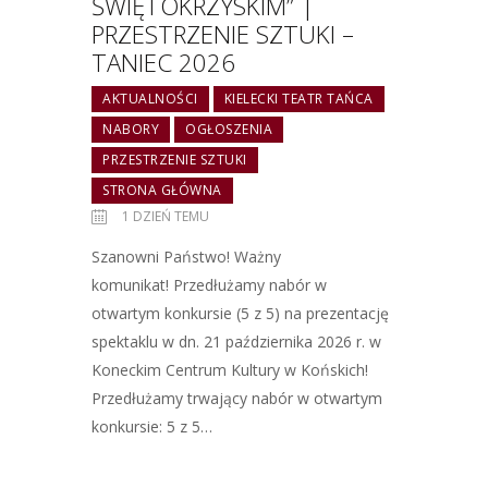
ŚWIĘTOKRZYSKIM” |
PRZESTRZENIE SZTUKI –
TANIEC 2026
AKTUALNOŚCI
KIELECKI TEATR TAŃCA
NABORY
OGŁOSZENIA
PRZESTRZENIE SZTUKI
STRONA GŁÓWNA
1 DZIEŃ TEMU
Szanowni Państwo! Ważny
komunikat! Przedłużamy nabór w
otwartym konkursie (5 z 5) na prezentację
spektaklu w dn. 21 października 2026 r. w
Koneckim Centrum Kultury w Końskich!
Przedłużamy trwający nabór w otwartym
konkursie: 5 z 5…