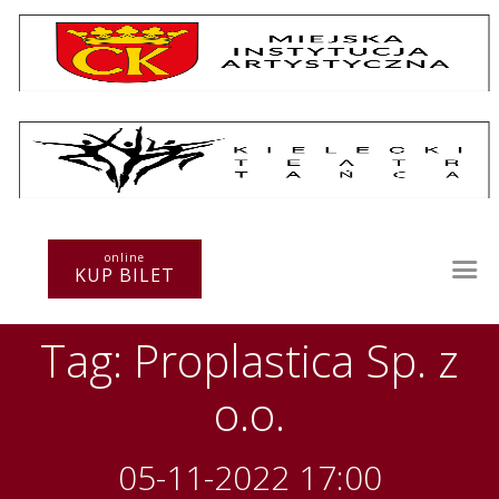
Repertuar
Teatr / Zespół
online
Szkoła
KUP BILET
Przestrzenie Sztuki
Warsztaty
Tag: Proplastica Sp. z
Festiwal
Kurs instruktorski
o.o.
Sprawozdania
Kontakt
05-11-2022 17:00