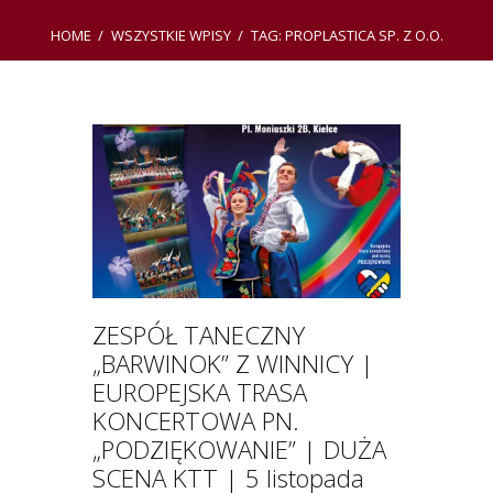
HOME
WSZYSTKIE WPISY
TAG: PROPLASTICA SP. Z O.O.
ZESPÓŁ TANECZNY
„BARWINOK” Z WINNICY |
EUROPEJSKA TRASA
KONCERTOWA PN.
„PODZIĘKOWANIE” | DUŻA
SCENA KTT | 5 listopada