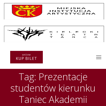
Repertuar
Teatr / Zespół
online
Szkoła
KUP BILET
Przestrzenie Sztuki
Warsztaty
Tag: Prezentacje
Festiwal
Kurs instruktorski
studentów kierunku
Sprawozdania
Kontakt
Taniec Akademii