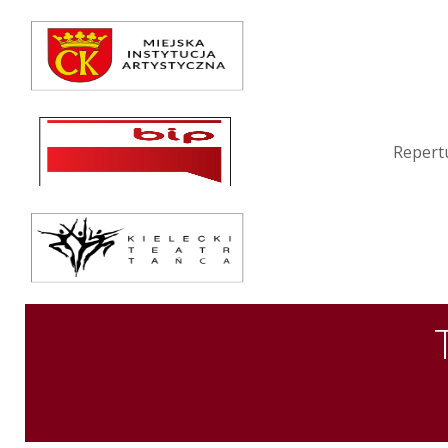
Repertuar
Teatr / Zespół
Szkoła
Repert
Przestrzenie Sztuki
Warsztaty
Festiwal
Kurs instruktorski
Sprawozdania
Kontakt