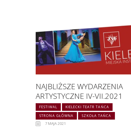
NAJBLIŻSZE WYDARZENIA
ARTYSTYCZNE IV-VII.2021
FESTIWAL
KIELECKI TEATR TAŃCA
STRONA GŁÓWNA
SZKOŁA TAŃCA
7 MAJA 2021