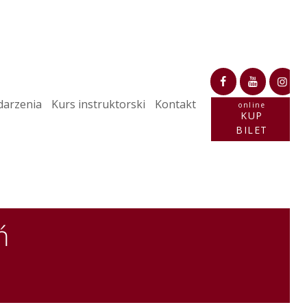
arzenia
Kurs instruktorski
Kontakt
online
KUP
BILET
ń