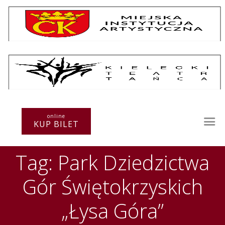
Repertuar
Teatr / Zespół
online
Szkoła
KUP BILET
Przestrzenie Sztuki
Warsztaty
Tag: Park Dziedzictwa
Festiwal
Kurs instruktorski
Gór Świętokrzyskich
Sprawozdania
Kontakt
„Łysa Góra”