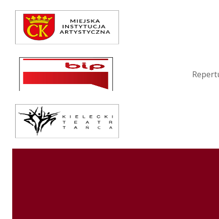
Repertuar
Teatr / Zespół
Szkoła
Repert
Przestrzenie Sztuki
Warsztaty
Festiwal
Kurs instruktorski
Sprawozdania
Kontakt