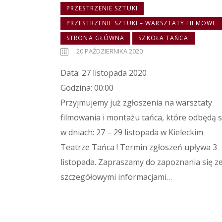
PRZESTRZENIE SZTUKI
PRZESTRZENIE SZTUKI – WARSZTATY FILMOWE
STRONA GŁÓWNA
SZKOŁA TAŃCA
20 PAŹDZIERNIKA 2020
Data: 27 listopada 2020
Godzina: 00:00
Przyjmujemy już zgłoszenia na warsztaty
filmowania i montażu tańca, które odbędą s
w dniach: 27 – 29 listopada w Kieleckim
Teatrze Tańca ! Termin zgłoszeń upływa 3
listopada. Zapraszamy do zapoznania się z
szczegółowymi informacjami…