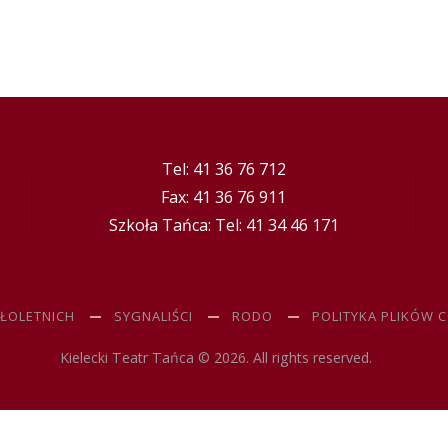
Tel: 41 36 76 712
Fax: 41 36 76 911
Szkoła Tańca: Tel: 41 34 46 171
ŁOLETNICH
SYGNALIŚCI
RODO
POLITYKA PLIKÓW 
Kielecki Teatr Tańca © 2026. All rights reserved.