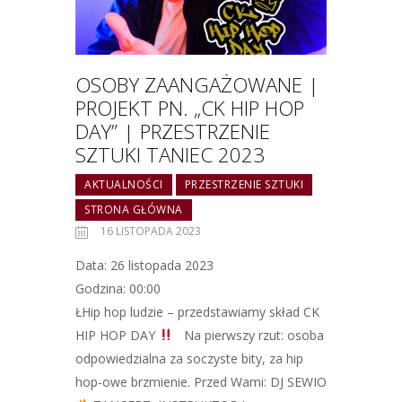
OSOBY ZAANGAŻOWANE |
PROJEKT PN. „CK HIP HOP
DAY” | PRZESTRZENIE
SZTUKI TANIEC 2023
AKTUALNOŚCI
PRZESTRZENIE SZTUKI
STRONA GŁÓWNA
16 LISTOPADA 2023
Data: 26 listopada 2023
Godzina: 00:00
ŁHip hop ludzie – przedstawiamy skład CK
HIP HOP DAY
Na pierwszy rzut: osoba
odpowiedzialna za soczyste bity, za hip
hop-owe brzmienie. Przed Wami: DJ SEWIO