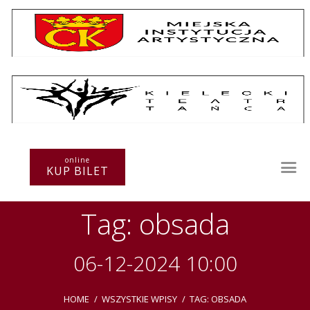
Repertuar
Teatr / Zespół
Szkoła
Przestrzenie Sztuki
online
KUP BILET
Warsztaty
Festiwal
Tag: obsada
Kurs instruktorski
Sprawozdania
Kontakt
06-12-2024 10:00
HOME
WSZYSTKIE WPISY
TAG: OBSADA