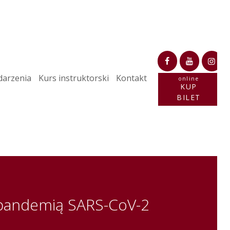
arzenia
Kurs instruktorski
Kontakt
online
KUP
BILET
 pandemią SARS-CoV-2