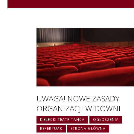
UWAGA! NOWE ZASADY
ORGANIZACJI WIDOWNI
KIELECKI TEATR TAŃCA
OGŁOSZENIA
REPERTUAR
STRONA GŁÓWNA