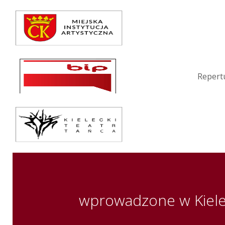
Repertuar
Teatr / Zespół
Szkoła
Repert
Przestrzenie Sztuki
Warsztaty
Festiwal
Kurs instruktorski
Sprawozdania
wprowadzone w Kiele
Kontakt