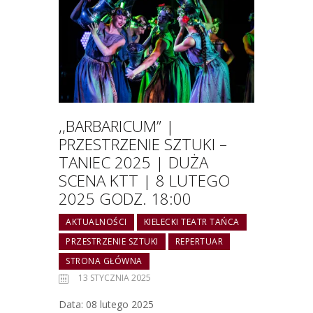
,,BARBARICUM” |
PRZESTRZENIE SZTUKI –
TANIEC 2025 | DUŻA
SCENA KTT | 8 LUTEGO
2025 GODZ. 18:00
AKTUALNOŚCI
KIELECKI TEATR TAŃCA
PRZESTRZENIE SZTUKI
REPERTUAR
STRONA GŁÓWNA
13 STYCZNIA 2025
Data: 08 lutego 2025