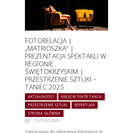
FOTORELACJA |
„MATRIOSZKA” |
PREZENTACJA SPEKTAKLI W
REGIONIE
ŚWIĘTOKRZYSKIM |
PRZESTRZENIE SZTUKI –
TANIEC 2025
AKTUALNOŚCI
KIELECKI TEATR TAŃCA
PRZESTRZENIE SZTUKI
REPERTUAR
STRONA GŁÓWNA
7 LUTEGO 2025
Zapraszamy do obejrzenia fotorelacji ze