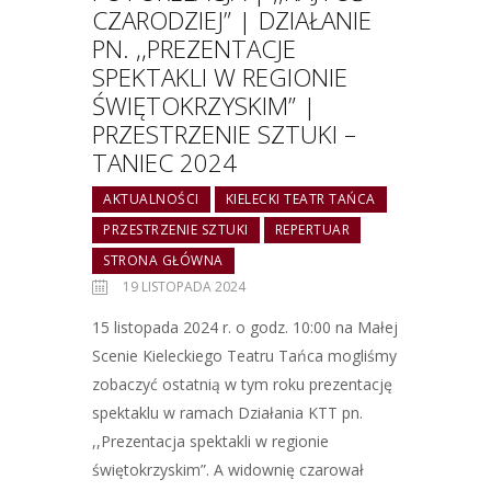
CZARODZIEJ” | DZIAŁANIE
PN. ,,PREZENTACJE
SPEKTAKLI W REGIONIE
ŚWIĘTOKRZYSKIM” |
PRZESTRZENIE SZTUKI –
TANIEC 2024
AKTUALNOŚCI
KIELECKI TEATR TAŃCA
PRZESTRZENIE SZTUKI
REPERTUAR
STRONA GŁÓWNA
19 LISTOPADA 2024
15 listopada 2024 r. o godz. 10:00 na Małej
Scenie Kieleckiego Teatru Tańca mogliśmy
zobaczyć ostatnią w tym roku prezentację
spektaklu w ramach Działania KTT pn.
,,Prezentacja spektakli w regionie
świętokrzyskim”. A widownię czarował