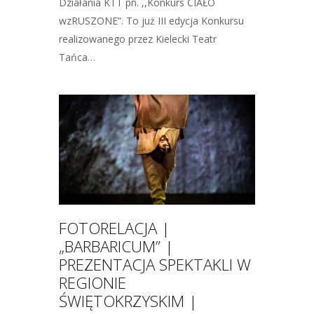
Działania KTT pn. ,,Konkurs CIAŁO
wzRUSZONE”. To już III edycja Konkursu
realizowanego przez Kielecki Teatr
Tańca…
FOTORELACJA |
„BARBARICUM” |
PREZENTACJA SPEKTAKLI W
REGIONIE
ŚWIĘTOKRZYSKIM |