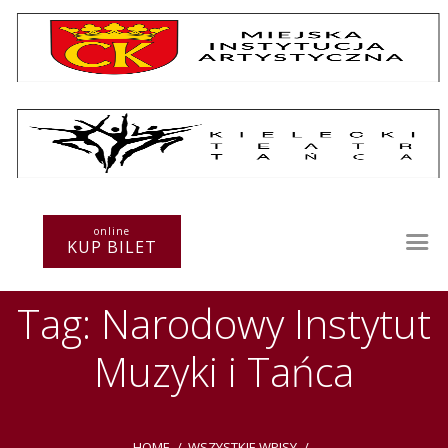
Repertuar
Teatr / Zespół
online
Szkoła
KUP BILET
Przestrzenie Sztuki
Warsztaty
Tag: Narodowy Instytut
Festiwal
Kurs instruktorski
Muzyki i Tańca
Sprawozdania
Kontakt
HOME
WSZYSTKIE WPISY