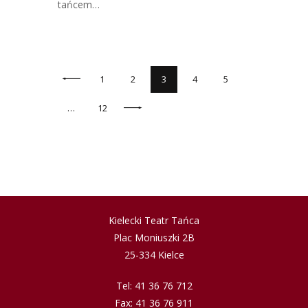
tańcem…
1
2
3
4
<
5
…
12
>
Kielecki Teatr Tańca
Plac Moniuszki 2B
25-334 Kielce
Tel: 41 36 76 712
Fax: 41 36 76 911