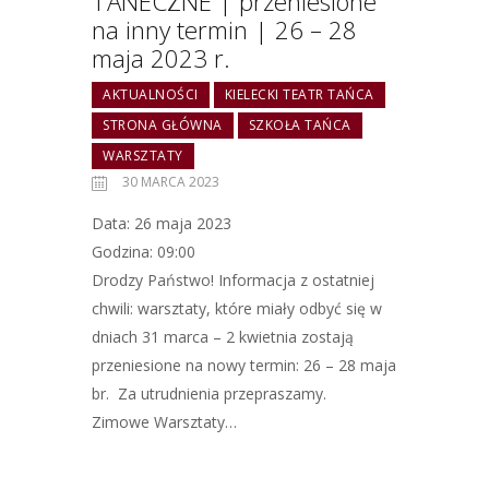
TANECZNE | przeniesione
na inny termin | 26 – 28
maja 2023 r.
AKTUALNOŚCI
KIELECKI TEATR TAŃCA
STRONA GŁÓWNA
SZKOŁA TAŃCA
WARSZTATY
30 MARCA 2023
Data: 26 maja 2023
Godzina: 09:00
Drodzy Państwo! Informacja z ostatniej
chwili: warsztaty, które miały odbyć się w
dniach 31 marca – 2 kwietnia zostają
przeniesione na nowy termin: 26 – 28 maja
br. Za utrudnienia przepraszamy.
Zimowe Warsztaty…