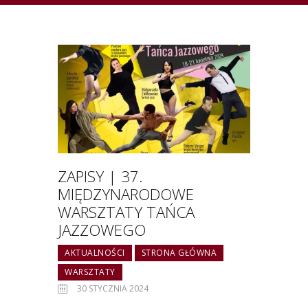
ZAPISY | 37.
MIĘDZYNARODOWE
WARSZTATY TAŃCA
JAZZOWEGO
AKTUALNOŚCI
STRONA GŁÓWNA
WARSZTATY
30 STYCZNIA 2024