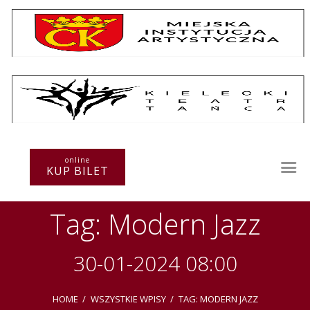
Repertuar
Teatr / Zespół
online
Szkoła
KUP BILET
Przestrzenie Sztuki
Warsztaty
Tag: Modern Jazz
Festiwal
Kurs instruktorski
Sprawozdania
30-01-2024 08:00
Kontakt
HOME
WSZYSTKIE WPISY
TAG: MODERN JAZZ