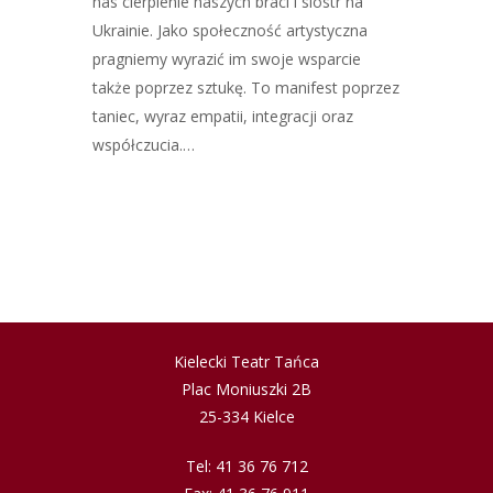
nas cierpienie naszych braci i sióstr na
Ukrainie. Jako społeczność artystyczna
pragniemy wyrazić im swoje wsparcie
także poprzez sztukę. To manifest poprzez
taniec, wyraz empatii, integracji oraz
współczucia.…
Kielecki Teatr Tańca
Plac Moniuszki 2B
25-334 Kielce
Tel: 41 36 76 712