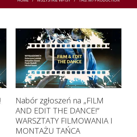
HOME
WSZYSTKIE WPISY
TAG: M7 PRODUCTION
!
Nabór zgłoszeń na „FILM
AND EDIT THE DANCE!”
WARSZTATY FILMOWANIA I
MONTAŻU TAŃCA