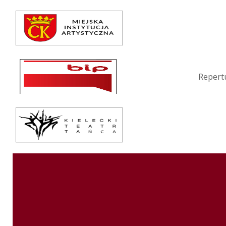
Repertuar
Teatr / Zespół
Szkoła
Repert
Przestrzenie Sztuki
Warsztaty
Festiwal
Kurs instruktorski
Sprawozdania
Kontakt