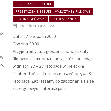
PRZESTRZENIE SZTUKI
PRZESTRZENIE SZTUKI – WARSZTATY FILMOWE
STRONA GŁÓWNA
SZKOŁA TAŃCA
20 PAŹDZIERNIKA 2020
PS
Data: 27 listopada 2020
Godzina: 00:00
Przyjmujemy już zgłoszenia na warsztaty
 w
filmowania i montażu tańca, które odbędą się
ażą
w dniach: 27 – 29 listopada w Kieleckim
Teatrze Tańca ! Termin zgłoszeń upływa 3
listopada. Zapraszamy do zapoznania się ze
szczegółowymi informacjami…