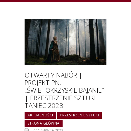
OTWARTY NABÓR |
PROJEKT PN.
„ŚWIĘTOKRZYSKIE BAJANIE”
| PRZESTRZENIE SZTUKI
TANIEC 2023
AKTUALNOŚCI
PRZESTRZENIE SZTUKI
STRONA GŁÓWNA
27 CZERWCA 2023