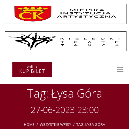
Repertuar
Teatr / Zespół
online
Szkoła
KUP BILET
Przestrzenie Sztuki
Warsztaty
Tag: Łysa Góra
Festiwal
Kurs instruktorski
Sprawozdania
27-06-2023 23:00
Kontakt
HOME
WSZYSTKIE WPISY
TAG: ŁYSA GÓRA