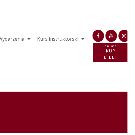
Wydarzenia
Kurs instruktorski
online
KUP
BILET