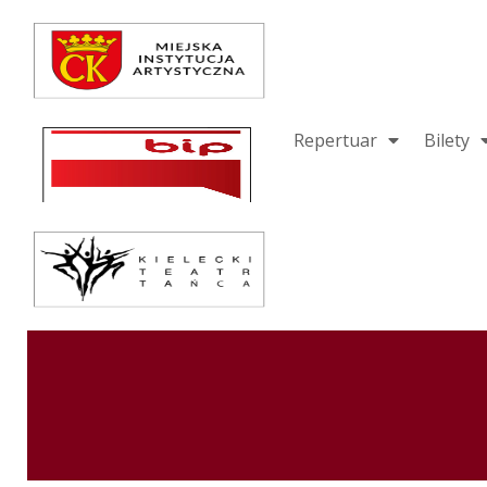
Repertuar
Teatr / Zespół
Szkoła
Repertuar
Bilety
Przestrzenie Sztuki
Warsztaty
Festiwal
Kurs instruktorski
Sprawozdania
Kontakt