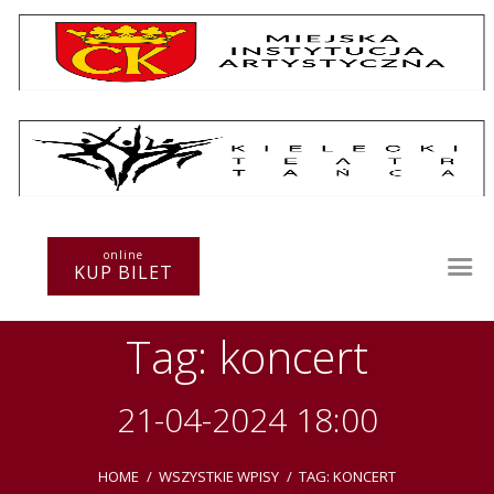
Repertuar
Teatr / Zespół
online
Szkoła
KUP BILET
Przestrzenie Sztuki
Warsztaty
Tag: koncert
Festiwal
Kurs instruktorski
Sprawozdania
21-04-2024 18:00
Kontakt
HOME
WSZYSTKIE WPISY
TAG: KONCERT