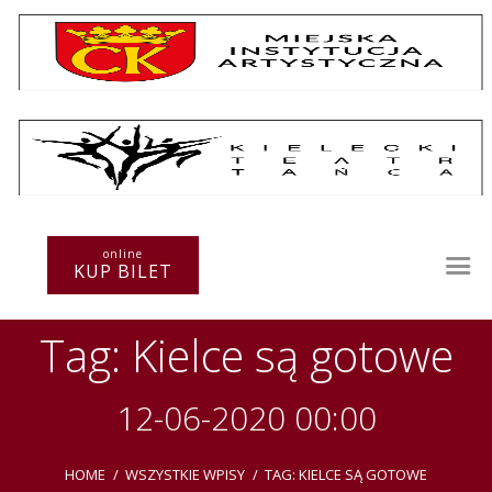
Repertuar
Teatr / Zespół
Szkoła
Przestrzenie Sztuki
online
KUP BILET
Warsztaty
Festiwal
Tag: Kielce są gotowe
Kurs instruktorski
Sprawozdania
Kontakt
12-06-2020 00:00
HOME
WSZYSTKIE WPISY
TAG: KIELCE SĄ GOTOWE