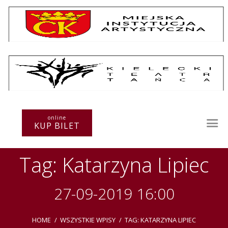
Repertuar
Teatr / Zespół
online
Szkoła
KUP BILET
Przestrzenie Sztuki
Warsztaty
Tag: Katarzyna Lipiec
Festiwal
Kurs instruktorski
Sprawozdania
27-09-2019 16:00
Kontakt
HOME
WSZYSTKIE WPISY
TAG: KATARZYNA LIPIEC