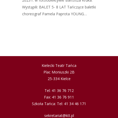
2023 r. w fotoobiektywie Bartosza Kruka.
Wystąpili: BALET 5- 8 LAT Tańczące baletki
choreograf Pamela Paprota YOUNG…
Kielecki Teatr Tańca
Plac Moniuszki 2B
25-334 Kielce
Tel: 41 36 76 712
Fax: 41 36 76 911
Szkoła Tańca: Tel: 41 34 46 171
sekretariat@ktt.pl