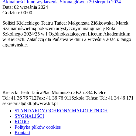
Aktualności
Inne wydarzenia
Strona główna
29 sierpnia 2024
Data: 02 września 2024
Godzina: 00:00
Soliści Kieleckiego Teatru Tańca: Małgorzata Ziółkowska, Marek
Szajnar uświetnią pokazem artystycznym inaugurację Roku
Szkolnego 2024/25 w I Ogólnokształcącym Liceum Akademickim
w Kielcach. Zatańczą dla Państwa w dniu 2 września 2024 r. tango
argentyńskie.
Kielecki Teatr Tańca
Plac Moniuszki 2B
25-334 Kielce
Tel: 41 36 76 712
Fax: 41 36 76 911
Szkoła Tańca: Tel: 41 34 46 171
sekretariat@ktt.pl
www.ktt.pl
STANDARDY OCHRONY MAŁOLETNICH
SYGNALIŚCI
RODO
Polityka plików cookies
Kontakt