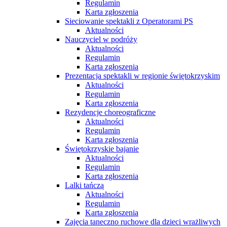
Regulamin
Karta zgłoszenia
Sieciowanie spektakli z Operatorami PS
Aktualności
Nauczyciel w podróży
Aktualności
Regulamin
Karta zgłoszenia
Prezentacja spektakli w regionie świętokrzyskim
Aktualności
Regulamin
Karta zgłoszenia
Rezydencje choreograficzne
Aktualności
Regulamin
Karta zgłoszenia
Świętokrzyskie bajanie
Aktualności
Regulamin
Karta zgłoszenia
Lalki tańczą
Aktualności
Regulamin
Karta zgłoszenia
Zajęcia taneczno ruchowe dla dzieci wrażliwych