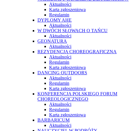
Aktualności
Karta zgłoszeniowa
Regulamin
DYPLOMY AHE
Aktualności
W DWÓCH SŁOWACH O TAŃCU
Aktualności
GEONATURA
Aktualności
REZYDENCJA CHOREOGRAFICZNA
Aktualności
Regulamin
Karta zgłoszeniowa
DANCING OUTDOORS
Aktualności
Regulamin
Karta zgłoszeniowa
KONFERENCJA POLSKIEGO FORUM
CHOREOLOGICZNEGO
Aktualności
Regulamin
Karta zgłoszeniowa
BARBARICUM
Aktualności
NAUCZYCIEL W PODRÓŻY