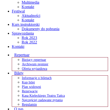
Multimedia
Kontakt
Festiwal
Aktualności
Kontakt
Kurs instruktorski
Dokumenty do pobrania
Sprawozdania
Rok 2023
Rok 2022
Kontakt
Repertuar
Bieżący repertuar
Archiwum premier
Oferta wyjazdowa
Bilety
Informacje o biletach
Kup bilet
Plan widowni
Rezerwacje
Kasa Kieleckiego Teatru Tańca
Najczęściej zadawane pytania
Regulamin
O nas