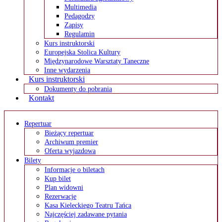
Multimedia
Pedagodzy
Zapisy
Regulamin
Kurs instruktorski
Europejska Stolica Kultury
Międzynarodowe Warsztaty Taneczne
Inne wydarzenia
Kurs instruktorski
Dokumenty do pobrania
Kontakt
Repertuar
Bieżący repertuar
Archiwum premier
Oferta wyjazdowa
Bilety
Informacje o biletach
Kup bilet
Plan widowni
Rezerwacje
Kasa Kieleckiego Teatru Tańca
Najczęściej zadawane pytania