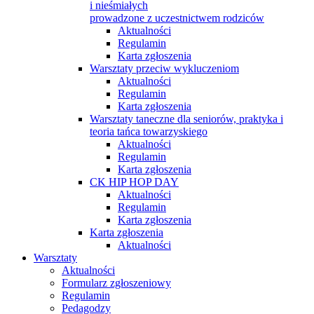
i nieśmiałych
prowadzone z uczestnictwem rodziców
Aktualności
Regulamin
Karta zgłoszenia
Warsztaty przeciw wykluczeniom
Aktualności
Regulamin
Karta zgłoszenia
Warsztaty taneczne dla seniorów, praktyka i
teoria tańca towarzyskiego
Aktualności
Regulamin
Karta zgłoszenia
CK HIP HOP DAY
Aktualności
Regulamin
Karta zgłoszenia
Karta zgłoszenia
Aktualności
Warsztaty
Aktualności
Formularz zgłoszeniowy
Regulamin
Pedagodzy