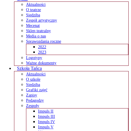
Aktualności
O teatrze
Siedziba
Zespół artystyczny
Mecenat
Sklep teatralny
Media o nas
Sprawozdania roczne
2022
2023
Logotypy
Ważne dokumenty
Szkoła Tańca
Aktualności
O szkole
Siedziba
Grafiki zajęć
Zapisy
Pedagodzy
Zespoły
Impuls II
Impuls III
Impuls IV
Impuls V