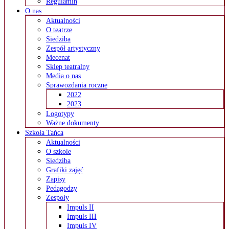
Regulamin
O nas
Aktualności
O teatrze
Siedziba
Zespół artystyczny
Mecenat
Sklep teatralny
Media o nas
Sprawozdania roczne
2022
2023
Logotypy
Ważne dokumenty
Szkoła Tańca
Aktualności
O szkole
Siedziba
Grafiki zajęć
Zapisy
Pedagodzy
Zespoły
Impuls II
Impuls III
Impuls IV