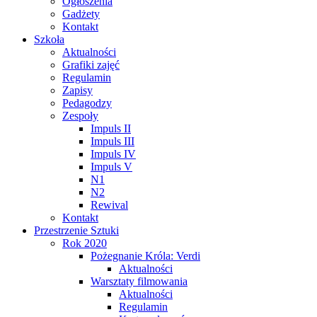
Ogłoszenia
Gadżety
Kontakt
Szkoła
Aktualności
Grafiki zajęć
Regulamin
Zapisy
Pedagodzy
Zespoły
Impuls II
Impuls III
Impuls IV
Impuls V
N1
N2
Rewival
Kontakt
Przestrzenie Sztuki
Rok 2020
Pożegnanie Króla: Verdi
Aktualności
Warsztaty filmowania
Aktualności
Regulamin