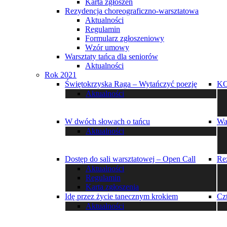
Karta zgłoszeń
Rezydencja choreograficzno-warsztatowa
Aktualności
Regulamin
Formularz zgłoszeniowy
Wzór umowy
Warsztaty tańca dla seniorów
Aktualności
Rok 2021
Świętokrzyska Raga – Wytańczyć poezję
K
Aktualności
W dwóch słowach o tańcu
Wa
Aktualności
Dostęp do sali warsztatowej – Open Call
Re
Aktualności
Regulamin
Karta zgłoszenia
Idę przez życie tanecznym krokiem
Cz
Aktualności