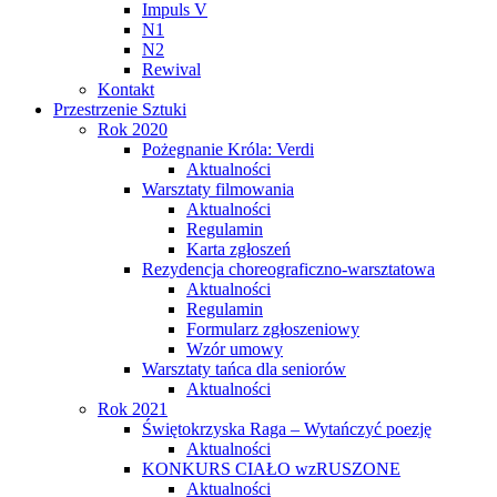
Impuls V
N1
N2
Rewival
Kontakt
Przestrzenie Sztuki
Rok 2020
Pożegnanie Króla: Verdi
Aktualności
Warsztaty filmowania
Aktualności
Regulamin
Karta zgłoszeń
Rezydencja choreograficzno-warsztatowa
Aktualności
Regulamin
Formularz zgłoszeniowy
Wzór umowy
Warsztaty tańca dla seniorów
Aktualności
Rok 2021
Świętokrzyska Raga – Wytańczyć poezję
Aktualności
KONKURS CIAŁO wzRUSZONE
Aktualności