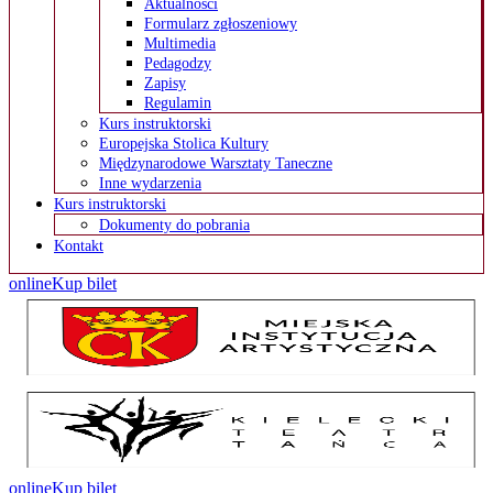
Aktualności
Formularz zgłoszeniowy
Multimedia
Pedagodzy
Zapisy
Regulamin
Kurs instruktorski
Europejska Stolica Kultury
Międzynarodowe Warsztaty Taneczne
Inne wydarzenia
Kurs instruktorski
Dokumenty do pobrania
Kontakt
online
Kup bilet
online
Kup bilet