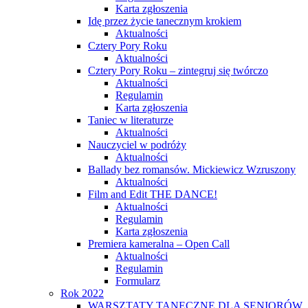
Karta zgłoszenia
Idę przez życie tanecznym krokiem
Aktualności
Cztery Pory Roku
Aktualności
Cztery Pory Roku – zintegruj się twórczo
Aktualności
Regulamin
Karta zgłoszenia
Taniec w literaturze
Aktualności
Nauczyciel w podróży
Aktualności
Ballady bez romansów. Mickiewicz Wzruszony
Aktualności
Film and Edit THE DANCE!
Aktualności
Regulamin
Karta zgłoszenia
Premiera kameralna – Open Call
Aktualności
Regulamin
Formularz
Rok 2022
WARSZTATY TANECZNE DLA SENIORÓW