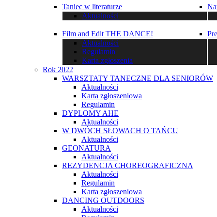
Taniec w literaturze
Na
Aktualności
Film and Edit THE DANCE!
Pr
Aktualności
Regulamin
Karta zgłoszenia
Rok 2022
WARSZTATY TANECZNE DLA SENIORÓW
Aktualności
Karta zgłoszeniowa
Regulamin
DYPLOMY AHE
Aktualności
W DWÓCH SŁOWACH O TAŃCU
Aktualności
GEONATURA
Aktualności
REZYDENCJA CHOREOGRAFICZNA
Aktualności
Regulamin
Karta zgłoszeniowa
DANCING OUTDOORS
Aktualności