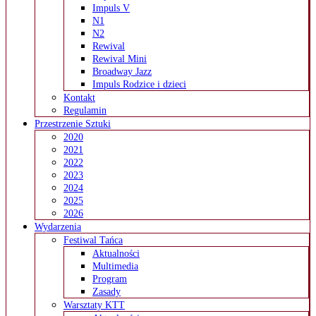
Impuls V
N1
N2
Rewival
Rewival Mini
Broadway Jazz
Impuls Rodzice i dzieci
Kontakt
Regulamin
Przestrzenie Sztuki
2020
2021
2022
2023
2024
2025
2026
Wydarzenia
Festiwal Tańca
Aktualności
Multimedia
Program
Zasady
Warsztaty KTT