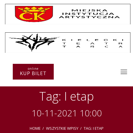
Repertuar
Teatr / Zespół
Szkoła
Przestrzenie Sztuki
online
KUP BILET
Warsztaty
Festiwal
Tag: I etap
Kurs instruktorski
Sprawozdania
Kontakt
10-11-2021 10:00
HOME
WSZYSTKIE WPISY
TAG: I ETAP