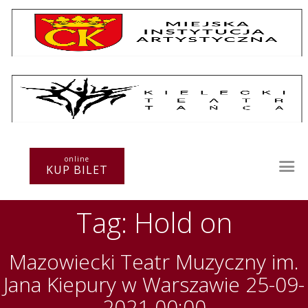
Repertuar
Teatr / Zespół
online
Szkoła
KUP BILET
Przestrzenie Sztuki
Warsztaty
Tag: Hold on
Festiwal
Kurs instruktorski
Sprawozdania
Mazowiecki Teatr Muzyczny im.
Kontakt
Jana Kiepury w Warszawie 25-09-
2021 00:00