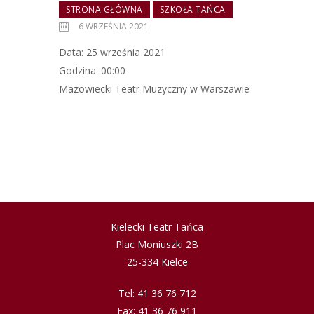
STRONA GŁÓWNA
SZKOŁA TAŃCA
6 WRZEŚNIA 2021
Data: 25 września 2021
Godzina: 00:00
Mazowiecki Teatr Muzyczny w Warszawie
Kielecki Teatr Tańca
Plac Moniuszki 2B
25-334 Kielce
Tel: 41 36 76 712
Fax: 41 36 76 911