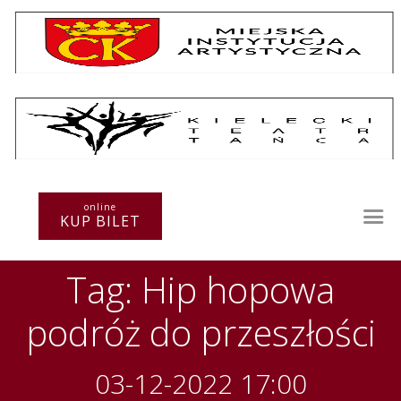
Repertuar
Teatr / Zespół
online
Szkoła
KUP BILET
Przestrzenie Sztuki
Warsztaty
Tag: Hip hopowa
Festiwal
Kurs instruktorski
podróż do przeszłości
Sprawozdania
Kontakt
03-12-2022 17:00