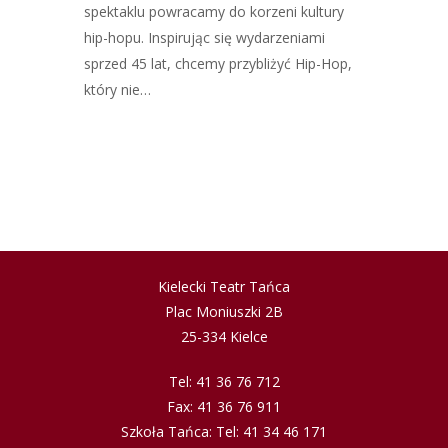
spektaklu powracamy do korzeni kultury
hip-hopu. Inspirując się wydarzeniami
sprzed 45 lat, chcemy przybliżyć Hip-Hop,
który nie…
Kielecki Teatr Tańca
Plac Moniuszki 2B
25-334 Kielce
Tel: 41 36 76 712
Fax: 41 36 76 911
Szkoła Tańca: Tel: 41 34 46 171