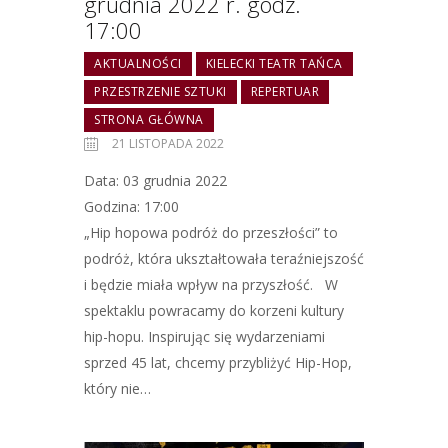
grudnia 2022 r. godz.
17:00
AKTUALNOŚCI
KIELECKI TEATR TAŃCA
PRZESTRZENIE SZTUKI
REPERTUAR
STRONA GŁÓWNA
21 LISTOPADA 2022
Data: 03 grudnia 2022
Godzina: 17:00
„Hip hopowa podróż do przeszłości” to
podróż, która ukształtowała teraźniejszość
i będzie miała wpływ na przyszłość. W
spektaklu powracamy do korzeni kultury
hip-hopu. Inspirując się wydarzeniami
sprzed 45 lat, chcemy przybliżyć Hip-Hop,
który nie…