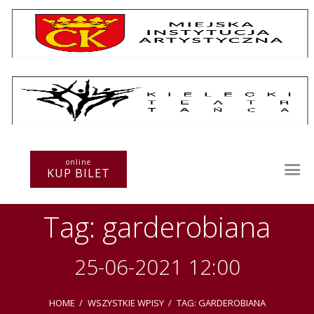
Repertuar
Teatr / Zespół
Szkoła
Przestrzenie Sztuki
online
KUP BILET
Warsztaty
Festiwal
Tag: garderobiana
Kurs instruktorski
Sprawozdania
Kontakt
25-06-2021 12:00
HOME
WSZYSTKIE WPISY
TAG: GARDEROBIANA