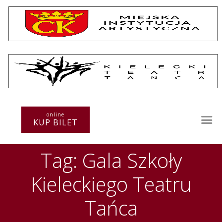
Repertuar
Teatr / Zespół
online
Szkoła
KUP BILET
Przestrzenie Sztuki
Warsztaty
Tag: Gala Szkoły
Festiwal
Kurs instruktorski
Kieleckiego Teatru
Sprawozdania
Kontakt
Tańca