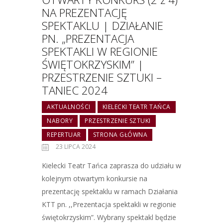
NA PREZENTACJĘ
SPEKTAKLU | DZIAŁANIE
PN. „PREZENTACJA
SPEKTAKLI W REGIONIE
ŚWIĘTOKRZYSKIM” |
PRZESTRZENIE SZTUKI –
TANIEC 2024
AKTUALNOŚCI
KIELECKI TEATR TAŃCA
NABORY
PRZESTRZENIE SZTUKI
REPERTUAR
STRONA GŁÓWNA
23 LIPCA 2024
Kielecki Teatr Tańca zaprasza do udziału w
kolejnym otwartym konkursie na
prezentację spektaklu w ramach Działania
KTT pn. ,,Prezentacja spektakli w regionie
świętokrzyskim”. Wybrany spektakl będzie