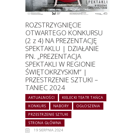
ROZSTRZYGNIĘCIE
OTWARTEGO KONKURSU
(2 z 4) NA PREZENTACJĘ
SPEKTAKLU | DZIAŁANIE
PN. „PREZENTACJA
SPEKTAKLI W REGIONIE
ŚWIĘTOKRZYSKIM” |
PRZESTRZENIE SZTUKI –
TANIEC 2024
AKTUALNOŚCI
KIELECKI TEATR TAŃCA
KONKURS
NABORY
OGŁOSZENIA
PRZESTRZENIE SZTUKI
STRONA GŁÓWNA
19 SIERPNIA 2024