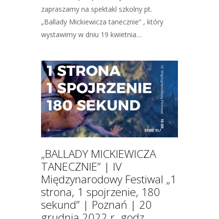
zapraszamy na spektakl szkolny pt.
„Ballady Mickiewicza tanecznie” , który
wystawimy w dniu 19 kwietnia…
„BALLADY MICKIEWICZA
TANECZNIE” | IV
Międzynarodowy Festiwal „1
strona, 1 spojrzenie, 180
sekund” | Poznań | 20
grudnia 2022 r. godz.