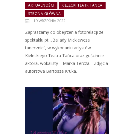
AKTUALNOŚCI
KIELECKI TEATR TAŃCA
STRONA GŁÓWNA
19 WRZEŚNIA 2022
Zapraszamy do obejrzenia fotorelacji ze
spektaklu pt. „Ballady Mickiewcza
tanecznie”, w wykonaniu artystów
Kieleckiego Teatru Tańca oraz gościnnie
aktora, wokalisty – Marka Tercza. Zdjęcia
autorstwa Bartosza Kruka.