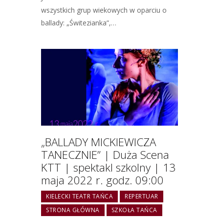
wszystkich grup wiekowych w oparciu o
ballady: „Świtezianka”,…
„BALLADY MICKIEWICZA
TANECZNIE” | Duża Scena
KTT | spektakl szkolny | 13
maja 2022 r. godz. 09:00
KIELECKI TEATR TAŃCA
REPERTUAR
STRONA GŁÓWNA
SZKOŁA TAŃCA