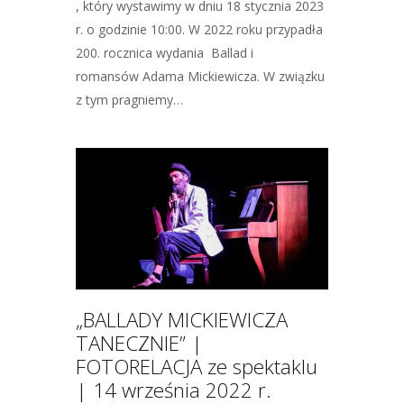
, który wystawimy w dniu 18 stycznia 2023
r. o godzinie 10:00. W 2022 roku przypadła
200. rocznica wydania Ballad i
romansów Adama Mickiewicza. W związku
z tym pragniemy…
„BALLADY MICKIEWICZA
TANECZNIE” |
FOTORELACJA ze spektaklu
| 14 września 2022 r.