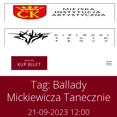
Repertuar
Teatr / Zespół
online
Szkoła
KUP BILET
Przestrzenie Sztuki
Warsztaty
Tag: Ballady
Festiwal
Kurs instruktorski
Mickiewicza Tanecznie
Sprawozdania
Kontakt
21-09-2023 12:00