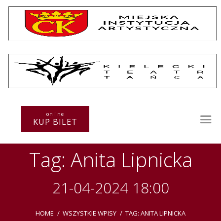
Repertuar
Teatr / Zespół
Szkoła
Przestrzenie Sztuki
online
KUP BILET
Warsztaty
Festiwal
Tag: Anita Lipnicka
Kurs instruktorski
Sprawozdania
Kontakt
21-04-2024 18:00
HOME
WSZYSTKIE WPISY
TAG: ANITA LIPNICKA