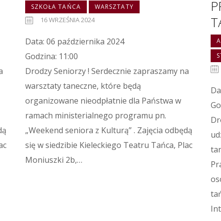
P
SZKOŁA TAŃCA
WARSZTATY
T
16 WRZEŚNIA 2024
Data: 06 października 2024
A
Godzina: 11:00
a
Drodzy Seniorzy ! Serdecznie zapraszamy na
warsztaty taneczne, które będą
Da
organizowane nieodpłatnie dla Państwa w
Go
ramach ministerialnego programu pn.
Dr
dą
„Weekend seniora z Kulturą” . Zajęcia odbędą
ud
ac
się w siedzibie Kieleckiego Teatru Tańca, Plac
ta
Moniuszki 2b,…
Pr
os
ta
In