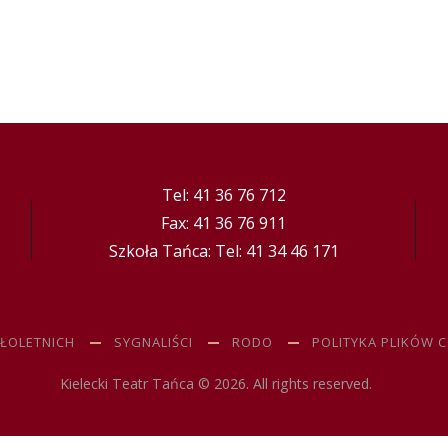
Tel: 41 36 76 712
Fax: 41 36 76 911
Szkoła Tańca: Tel: 41 34 46 171
ŁOLETNICH
SYGNALIŚCI
RODO
POLITYKA PLIKÓW 
Kielecki Teatr Tańca © 2026. All rights reserved.