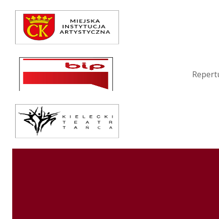
Repertuar
Teatr / Zespół
Szkoła
Repert
Przestrzenie Sztuki
Warsztaty
Festiwal
Kurs instruktorski
Sprawozdania
Kontakt