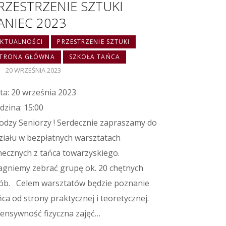
RZESTRZENIE SZTUKI
ANIEC 2023
KTUALNOŚCI
PRZESTRZENIE SZTUKI
STRONA GŁÓWNA
SZKOŁA TAŃCA
20 WRZEŚNIA 2023
ta: 20 września 2023
dzina: 15:00
odzy Seniorzy ! Serdecznie zapraszamy do
ziału w bezpłatnych warsztatach
necznych z tańca towarzyskiego.
agniemy zebrać grupę ok. 20 chętnych
ób. Celem warsztatów będzie poznanie
ńca od strony praktycznej i teoretycznej.
tensywność fizyczna zajęć…