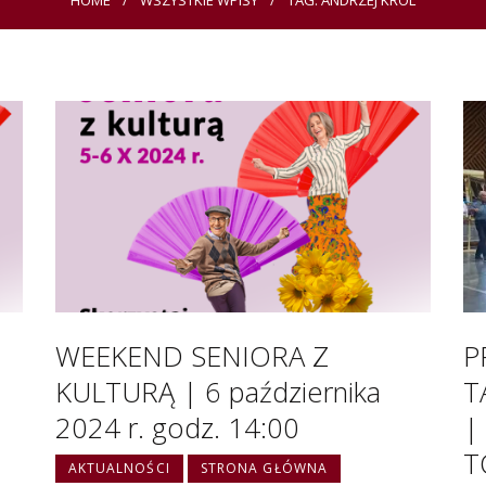
HOME
WSZYSTKIE WPISY
TAG: ANDRZEJ KRÓL
WEEKEND SENIORA Z
P
KULTURĄ | 6 października
T
2024 r. godz. 14:00
|
T
AKTUALNOŚCI
STRONA GŁÓWNA