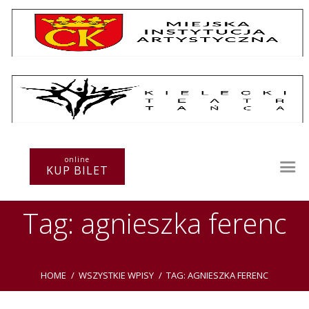
Repertuar
Teatr / Zespół
Szkoła
Przestrzenie Sztuki
online
KUP BILET
Warsztaty
Festiwal
Tag: agnieszka ferenc
Kurs instruktorski
Sprawozdania
Kontakt
HOME
WSZYSTKIE WPISY
TAG: AGNIESZKA FERENC