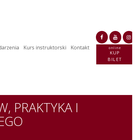
arzenia
Kurs instruktorski
Kontakt
online
KUP
BILET
, PRAKTYKA I
IEGO