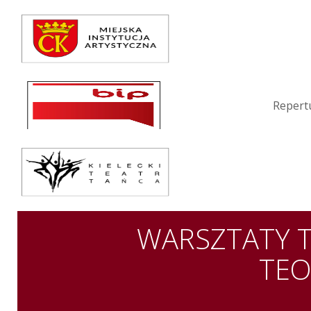
Repertuar
Teatr / Zespół
Szkoła
Repert
Przestrzenie Sztuki
Warsztaty
Festiwal
Kurs instruktorski
WARSZTATY T
Sprawozdania
TEO
Kontakt